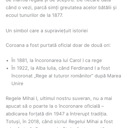
când o vezi, parcă simți greutatea acelor bătălii și
ecoul tunurilor de la 1877.
Un simbol care a supraviețuit istoriei
Coroana a fost purtată oficial doar de două ori:
În 1881, la încoronarea lui Carol I ca rege
În 1922, la Alba Iulia, când Ferdinand I a fost
încoronat „Rege al tuturor românilor” după Marea
Unire
Regele Mihai I, ultimul nostru suveran, nu a mai
apucat să o poarte la o încoronare oficială –
abdicarea forțată din 1947 a întrerupt tradiția.
Totuși, în 2018, când sicriul Regelui Mihai a fost