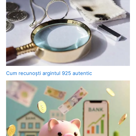
Cum recunoști argintul 925 autentic