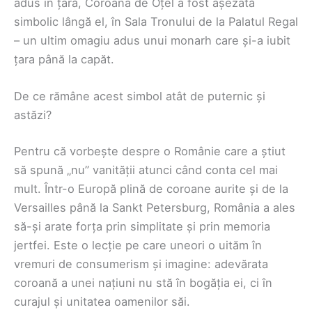
adus în țară, Coroana de Oțel a fost așezată
simbolic lângă el, în Sala Tronului de la Palatul Regal
– un ultim omagiu adus unui monarh care și-a iubit
țara până la capăt.
De ce rămâne acest simbol atât de puternic și
astăzi?
Pentru că vorbește despre o Românie care a știut
să spună „nu” vanității atunci când conta cel mai
mult. Într-o Europă plină de coroane aurite și de la
Versailles până la Sankt Petersburg, România a ales
să-și arate forța prin simplitate și prin memoria
jertfei. Este o lecție pe care uneori o uităm în
vremuri de consumerism și imagine: adevărata
coroană a unei națiuni nu stă în bogăția ei, ci în
curajul și unitatea oamenilor săi.