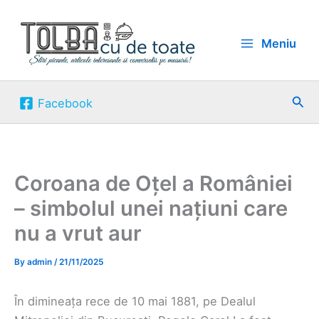
Skip
to
Meniu
content
Sea
Facebook
Coroana de Oțel a României
– simbolul unei națiuni care
nu a vrut aur
By
admin
/
21/11/2025
În dimineața rece de 10 mai 1881, pe Dealul