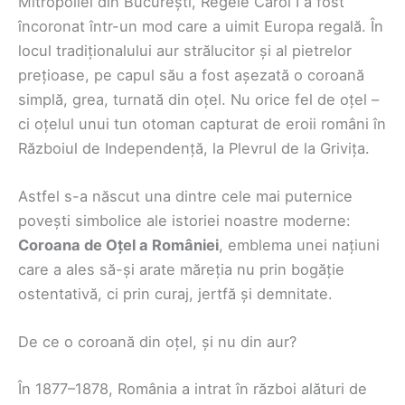
Mitropoliei din București, Regele Carol I a fost
încoronat într-un mod care a uimit Europa regală. În
locul tradiționalului aur strălucitor și al pietrelor
prețioase, pe capul său a fost așezată o coroană
simplă, grea, turnată din oțel. Nu orice fel de oțel –
ci oțelul unui tun otoman capturat de eroii români în
Războiul de Independență, la Plevrul de la Grivița.
Astfel s-a născut una dintre cele mai puternice
povești simbolice ale istoriei noastre moderne:
Coroana de Oțel a României
, emblema unei națiuni
care a ales să-și arate măreția nu prin bogăție
ostentativă, ci prin curaj, jertfă și demnitate.
De ce o coroană din oțel, și nu din aur?
În 1877–1878, România a intrat în război alături de