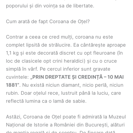
poporului și din voința sa de libertate.
Cum arată de fapt Coroana de Oțel?
Contrar a ceea ce cred mulți, coroana nu este
complet lipsită de strălucire. Ea cântărește aproape
1,1 kg și este decorată discret cu opt fleuroane (în
loc de clasicele opt crini heraldici) și cu o cruce
simplă în vârf. Pe cercul inferior sunt gravate
cuvintele:
„PRIN DREPTATE ȘI CREDINȚĂ – 10 MAI
1881”
. Nu există niciun diamant, nicio perlă, niciun
rubin. Doar oțelul rece, lustruit până la luciu, care
reflectă lumina ca o lamă de sabie.
Astăzi, Coroana de Oțel poate fi admirată la Muzeul
Național de Istorie a României din București, alături
de mantia regală și de sceptru. De fiecare dată