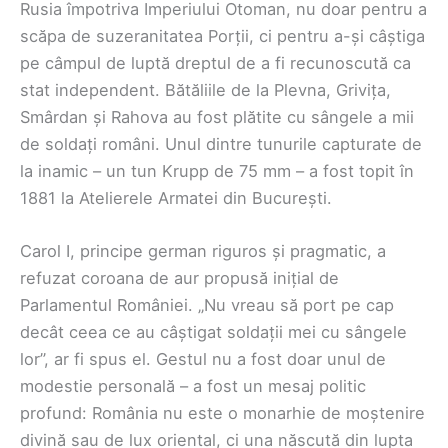
Rusia împotriva Imperiului Otoman, nu doar pentru a
scăpa de suzeranitatea Porții, ci pentru a-și câștiga
pe câmpul de luptă dreptul de a fi recunoscută ca
stat independent. Bătăliile de la Plevna, Grivița,
Smârdan și Rahova au fost plătite cu sângele a mii
de soldați români. Unul dintre tunurile capturate de
la inamic – un tun Krupp de 75 mm – a fost topit în
1881 la Atelierele Armatei din București.
Carol I, principe german riguros și pragmatic, a
refuzat coroana de aur propusă inițial de
Parlamentul României. „Nu vreau să port pe cap
decât ceea ce au câștigat soldații mei cu sângele
lor”, ar fi spus el. Gestul nu a fost doar unul de
modestie personală – a fost un mesaj politic
profund: România nu este o monarhie de moștenire
divină sau de lux oriental, ci una născută din lupta