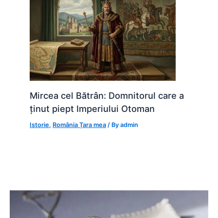
Mircea cel Bătrân: Domnitorul care a
ținut piept Imperiului Otoman
Istorie
,
România Țara mea
/ By
admin