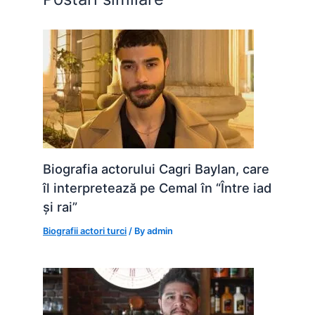
k
er
Biografia actorului Cagri Baylan, care
îl interpretează pe Cemal în “Între iad
și rai”
Biografii actori turci
/ By
admin