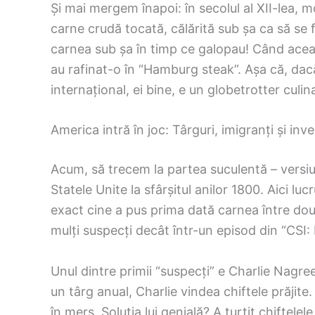
Și mai mergem înapoi: în secolul al XII-lea, 
carne crudă tocată, călărită sub șa ca să se f
carnea sub șa în timp ce galopau! Când aceas
au rafinat-o în “Hamburg steak”. Așa că, dac
internațional, ei bine, e un globetrotter culin
America intră în joc: Târguri, imigranți și inve
Acum, să trecem la partea suculentă – versiu
Statele Unite la sfârșitul anilor 1800. Aici l
exact cine a pus prima dată carnea între două
mulți suspecți decât într-un episod din “CSI:
Unul dintre primii “suspecți” e Charlie Nagre
un târg anual, Charlie vindea chiftele prăjit
în mers. Soluția lui genială? A turtit chiftele