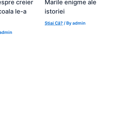
espre creier
Marile enigme ale
coala le-a
istoriei
Știai Că?
/ By
admin
admin