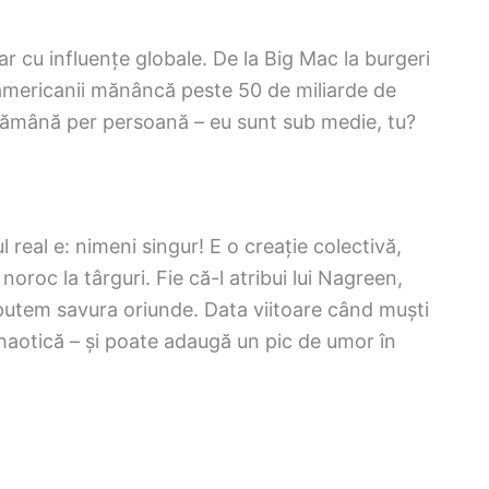
r cu influențe globale. De la Big Mac la burgeri
ă americanii mănâncă peste 50 de miliarde de
ămână per persoană – eu sunt sub medie, tu?
real e: nimeni singur! E o creație colectivă,
noroc la târguri. Fie că-l atribui lui Nagreen,
 putem savura oriunde. Data viitoare când muști
 haotică – și poate adaugă un pic de umor în