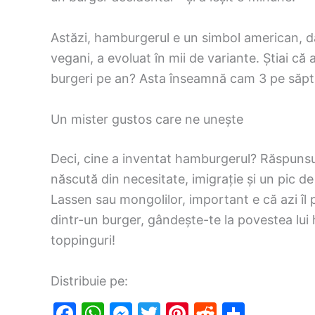
Astăzi, hamburgerul e un simbol american, da
vegani, a evoluat în mii de variante. Știai c
burgeri pe an? Asta înseamnă cam 3 pe săpt
Un mister gustos care ne unește
Deci, cine a inventat hamburgerul? Răspunsul 
născută din necesitate, imigrație și un pic de 
Lassen sau mongolilor, important e că azi îl
dintr-un burger, gândește-te la povestea lui
toppinguri!
Distribuie pe:
F
W
M
T
Pi
R
S