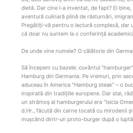
dietă. Dar cine l-a inventat, de fapt? Ei bine,
aventură culinară plină de răsturnări, imigran
Pregătiți-vă pentru o lectură complexă, dar 
că doar nu suntem la o conferință academic
De unde vine numele? O călătorie din Germani
Să începem cu bazele: cuvântul “hamburger” 
Hamburg din Germania. Pe vremuri, prin secolu
aduceau în America “Hamburg steak” – o bucat
inspirată din tradițiile europene. Dar stai, r
un strămoș al hamburgerului era “Isicia Oment
d.Hr., făcută din carne tocată cu mirodenii și 
mușcând dintr-un proto-burger după o luptă 