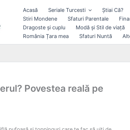
Acasă
Seriale Turcesti
Știai Că?
Stiri Mondene
Sfaturi Parentale
Fina
Dragoste și cuplu
Modă și Stil de viață
România Țara mea
Sfaturi Nuntă
Alt
erul? Povestea reală pe
flă pufoasă și toppinguri care te fac să uiți de