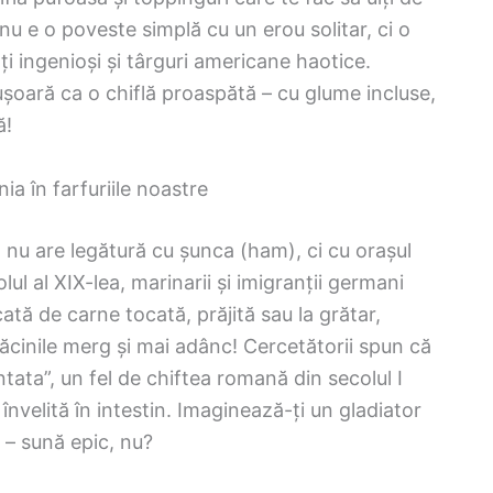
 nu e o poveste simplă cu un erou solitar, ci o
ți ingenioși și târguri americane haotice.
ușoară ca o chiflă proaspătă – cu glume incluse,
ă!
a în farfuriile noastre
nu are legătură cu șunca (ham), ci cu orașul
l al XIX-lea, marinarii și imigranții germani
ă de carne tocată, prăjită sau la grătar,
ădăcinile merg și mai adânc! Cercetătorii spun că
ata”, un fel de chiftea romană din secolul I
învelită în intestin. Imaginează-ți un gladiator
– sună epic, nu?