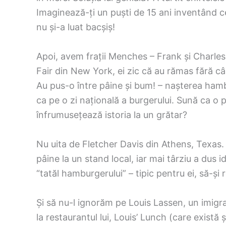
Imaginează-ți un puști de 15 ani inventând ce
nu și-a luat bacșiș!
Apoi, avem frații Menches – Frank și Charles
Fair din New York, ei zic că au rămas fără câ
Au pus-o între pâine și bum! – nașterea hambu
ca pe o zi națională a burgerului. Sună ca o 
înfrumusețează istoria la un grătar?
Nu uita de Fletcher Davis din Athens, Texas. P
pâine la un stand local, iar mai târziu a dus i
“tatăl hamburgerului” – tipic pentru ei, să-și
Și să nu-l ignorăm pe Louis Lassen, un imig
la restaurantul lui, Louis’ Lunch (care există 