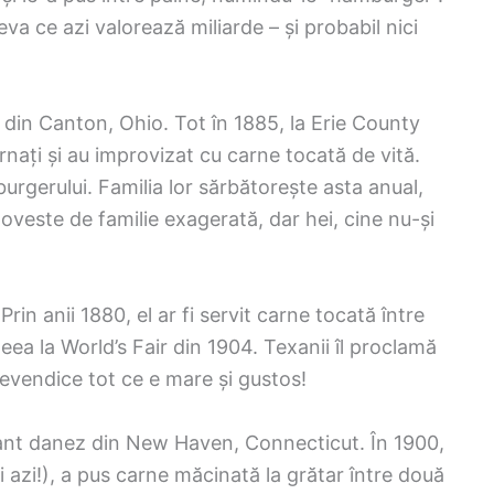
va ce azi valorează miliarde – și probabil nici
 din Canton, Ohio. Tot în 1885, la Erie County
rnați și au improvizat cu carne tocată de vită.
rgerului. Familia lor sărbătorește asta anual,
poveste de familie exagerată, dar hei, cine nu-și
rin anii 1880, el ar fi servit carne tocată între
deea la World’s Fair din 1904. Texanii îl proclamă
 revendice tot ce e mare și gustos!
rant danez din New Haven, Connecticut. În 1900,
și azi!), a pus carne măcinată la grătar între două