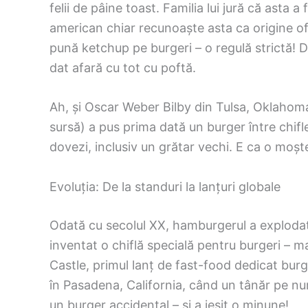
felii de pâine toast. Familia lui jură că asta 
american chiar recunoaște asta ca origine ofi
pună ketchup pe burgeri – o regulă strictă! Da
dat afară cu tot cu poftă.
Ah, și Oscar Weber Bilby din Tulsa, Oklahoma
sursă) a pus prima dată un burger între chifl
dovezi, inclusiv un grătar vechi. E ca o moșten
Evoluția: De la standuri la lanțuri globale
Odată cu secolul XX, hamburgerul a explodat
inventat o chiflă specială pentru burgeri – m
Castle, primul lanț de fast-food dedicat burge
în Pasadena, California, când un tânăr pe n
un burger accidental – și a ieșit o minune!