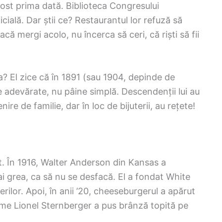
a fost prima dată. Biblioteca Congresului
cială. Dar știi ce? Restaurantul lor refuză să
că mergi acolo, nu încerca să ceri, că riști să fii
? El zice că în 1891 (sau 1904, depinde de
e adevărate, nu pâine simplă. Descendenții lui au
ire de familie, dar în loc de bijuterii, au rețete!
. În 1916, Walter Anderson din Kansas a
ai grea, ca să nu se desfacă. El a fondat White
rilor. Apoi, în anii ’20, cheeseburgerul a apărut
ume Lionel Sternberger a pus brânză topită pe