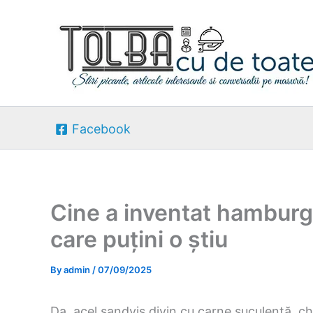
Skip
to
content
Facebook
Cine a inventat hamburg
care puțini o știu
By
admin
/
07/09/2025
Da, acel sandviș divin cu carne suculentă, chi