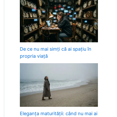
De ce nu mai simți că ai spațiu în
propria viață
Eleganța maturității: când nu mai ai