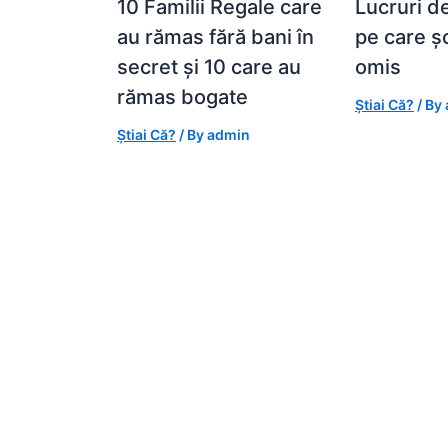
10 Familii Regale care
Lucruri d
au rămas fără bani în
pe care ș
secret și 10 care au
omis
rămas bogate
Știai Că?
/ By
Știai Că?
/ By
admin