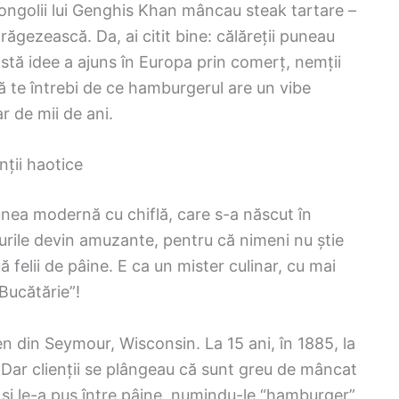
mongolii lui Genghis Khan mâncau steak tartare –
răgezească. Da, ai citit bine: călăreții puneau
tă idee a ajuns în Europa prin comerț, nemții
ă te întrebi de ce hamburgerul are un vibe
ar de mii de ani.
nții haotice
nea modernă cu chiflă, care s-a născut în
ucrurile devin amuzante, pentru că nimeni nu știe
 felii de pâine. E ca un mister culinar, cu mai
 Bucătărie”!
en din Seymour, Wisconsin. La 15 ani, în 1885, la
e. Dar clienții se plângeau că sunt greu de mâncat
le și le-a pus între pâine, numindu-le “hamburger”.