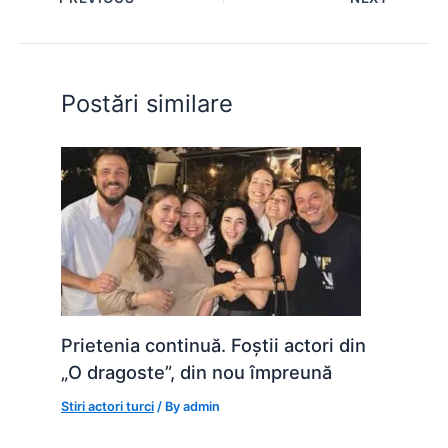
b
A
e
st
t
o
p
n
o
p
g
Postări similare
k
er
Prietenia continuă. Foștii actori din
„O dragoste”, din nou împreună
Stiri actori turci
/ By
admin