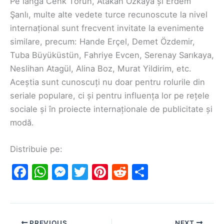
Pe lângă Cenk Torun, Atakan Özkaya și Erdem
Şanlı, multe alte vedete turce recunoscute la nivel
internațional sunt frecvent invitate la evenimente
similare, precum: Hande Erçel, Demet Özdemir,
Tuba Büyüküstün, Fahriye Evcen, Serenay Sarıkaya,
Neslihan Atagül, Alina Boz, Murat Yildirim, etc.
Aceștia sunt cunoscuți nu doar pentru rolurile din
seriale populare, ci și pentru influența lor pe rețele
sociale și în proiecte internaționale de publicitate și
modă.
Distribuie pe:
F
W
M
T
Pi
R
S
a
h
e
w
nt
e
h
c
at
s
itt
er
d
ar
e
s
s
er
e
di
e
PREVIOUS
NEXT