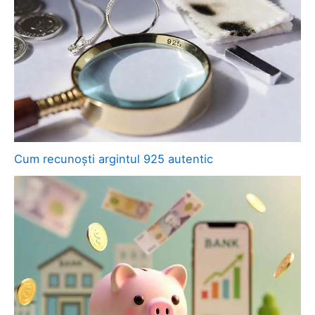
Cum recunoști argintul 925 autentic