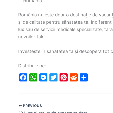
România.
România nu este doar o destinație de vacanță, 
și de calitate pentru sănătatea ta. Indifere
lux sau de servicii medicale specializate, ța
nevoilor tale.
Investește în sănătatea ta și descoperă tot 
Distribuie pe:
F
W
M
T
Pi
R
S
a
h
e
w
nt
e
h
c
at
s
itt
er
d
ar
e
s
s
er
e
di
e
PREVIOUS
b
A
e
st
t
10 Lucruri mai puțin cunoscute despre Serialele Turcești: Știai că…?