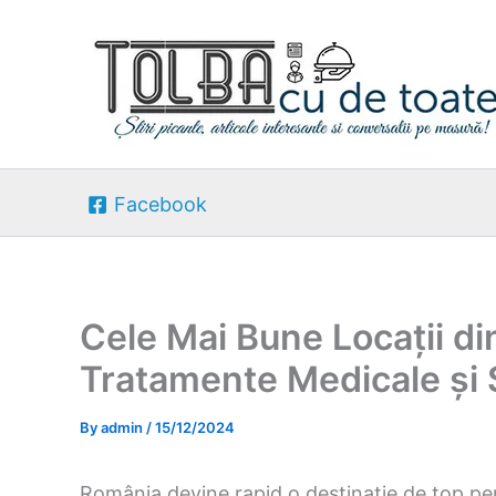
Skip
to
content
Facebook
Cele Mai Bune Locații d
Tratamente Medicale și
By
admin
/
15/12/2024
România devine rapid o destinație de top p