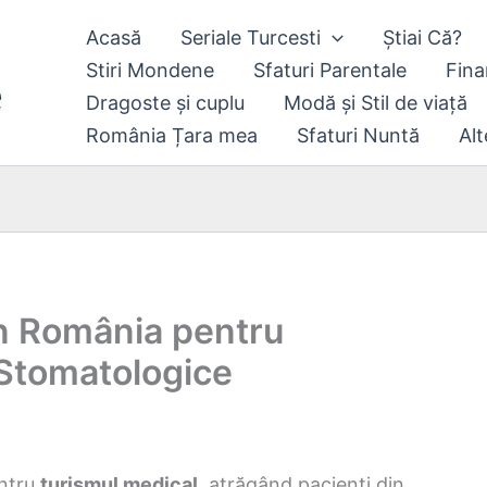
Acasă
Seriale Turcesti
Știai Că?
Stiri Mondene
Sfaturi Parentale
Fina
Dragoste și cuplu
Modă și Stil de viață
România Țara mea
Sfaturi Nuntă
Alt
in România pentru
 Stomatologice
entru
turismul medical
, atrăgând pacienți din