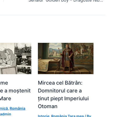
eme
Mircea cel Bătrân:
e a moștenit
Domnitorul care a
Mare
ținut piept Imperiului
Otoman
omică
,
România
admin
Istorie
,
România Țara mea
/ By