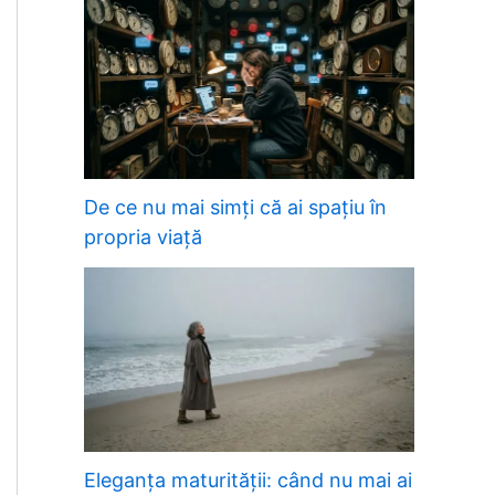
De ce nu mai simți că ai spațiu în
propria viață
Eleganța maturității: când nu mai ai