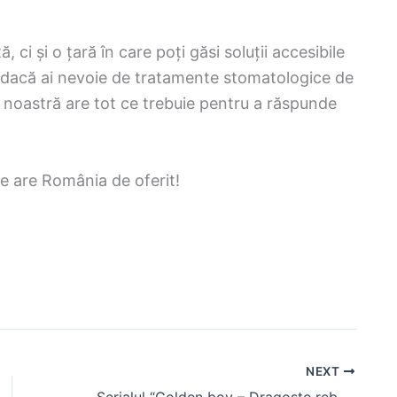
ci și o țară în care poți găsi soluții accesibile
nt dacă ai nevoie de tratamente stomatologice de
ra noastră are tot ce trebuie pentru a răspunde
ce are România de oferit!
NEXT
Serialul “Golden boy – Dragoste rebelă” va avea marele final odată cu episodul 100