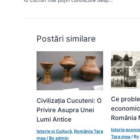
o
p
n
o
p
g
k
er
Postări similare
Ce probl
Civilizația Cucuteni: O
economic
Privire Asupra Unei
România 
Lumi Antice
Istorie econ
Istorie și Cultură
,
România Țara
Țara mea
/ By
mea
/ By
admin