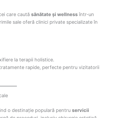
cei care caută
sănătate și wellness
într-un
ile sale oferă clinici private specializate în
ifiere la terapii holistice.
tratamente rapide, perfecte pentru vizitatorii
cale
iind o destinație populară pentru
servicii
rgă de proceduri, inclusiv chirurgie estetică,