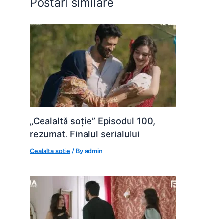
Postări similare
k
er
„Cealaltă soție” Episodul 100,
rezumat. Finalul serialului
Cealalta sotie
/ By
admin