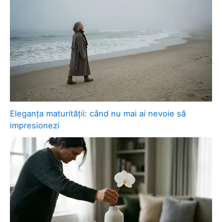
Eleganța maturității: când nu mai ai nevoie să
impresionezi