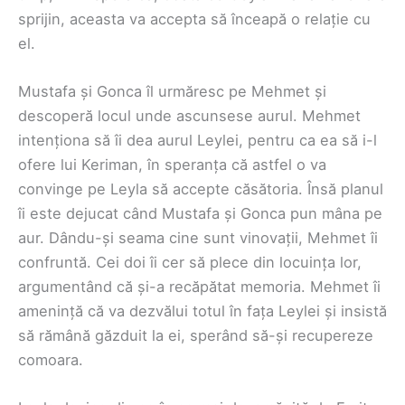
sprijin, aceasta va accepta să înceapă o relație cu
el.
Mustafa și Gonca îl urmăresc pe Mehmet și
descoperă locul unde ascunsese aurul. Mehmet
intenționa să îi dea aurul Leylei, pentru ca ea să i-l
ofere lui Keriman, în speranța că astfel o va
convinge pe Leyla să accepte căsătoria. Însă planul
îi este dejucat când Mustafa și Gonca pun mâna pe
aur. Dându-și seama cine sunt vinovații, Mehmet îi
confruntă. Cei doi îi cer să plece din locuința lor,
argumentând că și-a recăpătat memoria. Mehmet îi
amenință că va dezvălui totul în fața Leylei și insistă
să rămână găzduit la ei, sperând să-și recupereze
comoara.