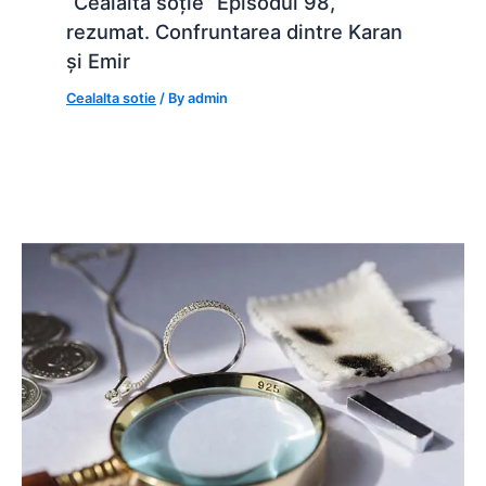
“Cealaltă soție” Episodul 98,
rezumat. Confruntarea dintre Karan
și Emir
Cealalta sotie
/ By
admin