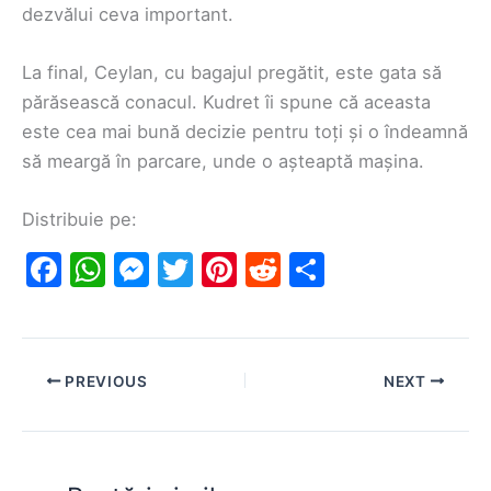
dezvălui ceva important.
La final, Ceylan, cu bagajul pregătit, este gata să
părăsească conacul. Kudret îi spune că aceasta
este cea mai bună decizie pentru toți și o îndeamnă
să meargă în parcare, unde o așteaptă mașina.
Distribuie pe:
F
W
M
T
Pi
R
S
a
h
e
w
nt
e
h
c
at
s
itt
er
d
ar
e
s
s
er
e
di
e
PREVIOUS
NEXT
b
A
e
st
t
o
p
n
o
p
g