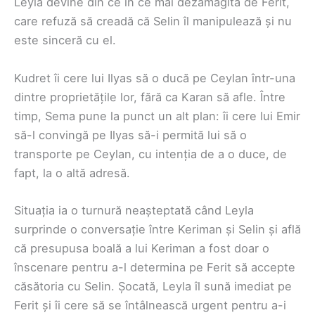
Leyla devine din ce în ce mai dezamăgită de Ferit,
care refuză să creadă că Selin îl manipulează și nu
este sinceră cu el.
Kudret îi cere lui Ilyas să o ducă pe Ceylan într-una
dintre proprietățile lor, fără ca Karan să afle. Între
timp, Sema pune la punct un alt plan: îi cere lui Emir
să-l convingă pe Ilyas să-i permită lui să o
transporte pe Ceylan, cu intenția de a o duce, de
fapt, la o altă adresă.
Situația ia o turnură neașteptată când Leyla
surprinde o conversație între Keriman și Selin și află
că presupusa boală a lui Keriman a fost doar o
înscenare pentru a-l determina pe Ferit să accepte
căsătoria cu Selin. Șocată, Leyla îl sună imediat pe
Ferit și îi cere să se întâlnească urgent pentru a-i