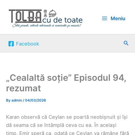
Skip
to
Meniu
content
Sea
Facebook
„Cealaltă soție” Episodul 94,
rezumat
By
admin
/
04/03/2026
Karan observă că Ceylan se poartă neobișnuit și își
dă seama că se întâmplă ceva cu ea. În același
timp, Emir speră ca, odată ce Ceylan va rămâne fără