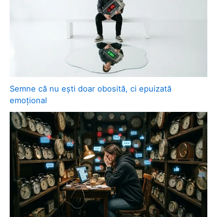
Semne că nu ești doar obosită, ci epuizată
emoțional