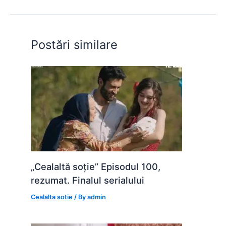
b
A
e
st
t
o
p
n
o
p
g
Postări similare
k
er
„Cealaltă soție” Episodul 100,
rezumat. Finalul serialului
Cealalta sotie
/ By
admin