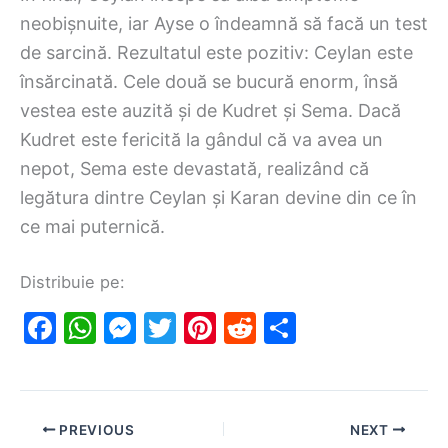
neobișnuite, iar Ayse o îndeamnă să facă un test
de sarcină. Rezultatul este pozitiv: Ceylan este
însărcinată. Cele două se bucură enorm, însă
vestea este auzită și de Kudret și Sema. Dacă
Kudret este fericită la gândul că va avea un
nepot, Sema este devastată, realizând că
legătura dintre Ceylan și Karan devine din ce în
ce mai puternică.
Distribuie pe:
F
W
M
T
Pi
R
S
a
h
e
w
nt
e
h
c
at
s
itt
er
d
ar
e
s
s
er
e
di
e
PREVIOUS
NEXT