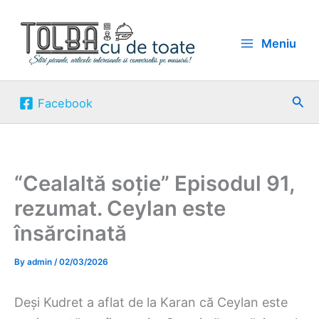
Skip
to
Meniu
content
Sea
Facebook
“Cealaltă soție” Episodul 91,
rezumat. Ceylan este
însărcinată
By
admin
/
02/03/2026
Deși Kudret a aflat de la Karan că Ceylan este