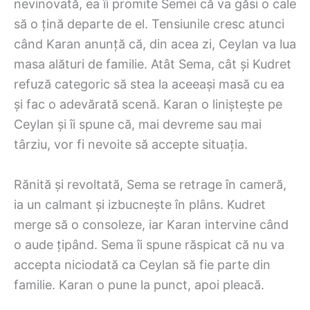
nevinovată, ea îi promite Semei că va găsi o cale
să o țină departe de el. Tensiunile cresc atunci
când Karan anunță că, din acea zi, Ceylan va lua
masa alături de familie. Atât Sema, cât și Kudret
refuză categoric să stea la aceeași masă cu ea
și fac o adevărată scenă. Karan o liniștește pe
Ceylan și îi spune că, mai devreme sau mai
târziu, vor fi nevoite să accepte situația.
Rănită și revoltată, Sema se retrage în cameră,
ia un calmant și izbucnește în plâns. Kudret
merge să o consoleze, iar Karan intervine când
o aude țipând. Sema îi spune răspicat că nu va
accepta niciodată ca Ceylan să fie parte din
familie. Karan o pune la punct, apoi pleacă.