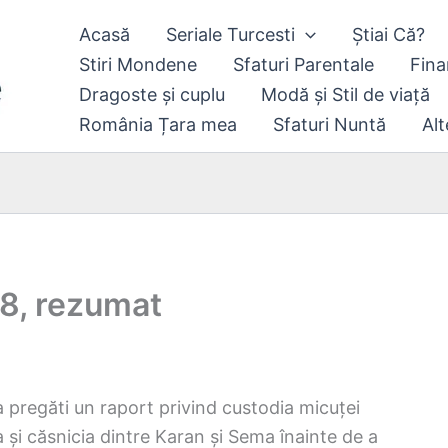
Acasă
Seriale Turcesti
Știai Că?
Stiri Mondene
Sfaturi Parentale
Fina
Dragoste și cuplu
Modă și Stil de viață
România Țara mea
Sfaturi Nuntă
Alt
78, rezumat
a pregăti un raport privind custodia micuței
ia și căsnicia dintre Karan și Sema înainte de a