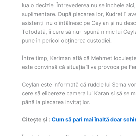
lua o decizie. Întrevederea nu se încheie aici
suplimentare. După plecarea lor, Kudret îl av
asistenții nu o întâlnesc pe Ceylan și nu des
Totodată, îi cere să nu-i spună nimic lui Cey
pune în pericol obținerea custodiei.
Între timp, Keriman află că Mehmet locuiește
este convinsă că situația îl va provoca pe Feri
Ceylan este informată că rudele lui Sema vor v
cere să elibereze camera lui Karan și să se 
până la plecarea invitaților.
Citește și :
Cum să pari mai înaltă doar sch