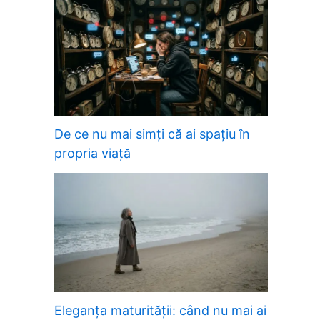
De ce nu mai simți că ai spațiu în
propria viață
Eleganța maturității: când nu mai ai