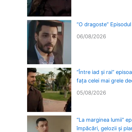
“O dragoste” Episodul
06/08/2026
“Între iad și rai” epis
fața celei mai grele dec
05/08/2026
“La marginea lumii” ep
împăcări, gelozii și pl