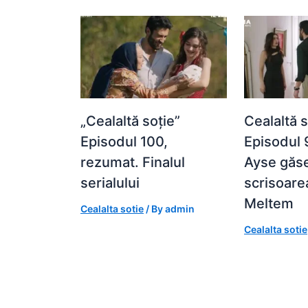
„Cealaltă soție”
Cealaltă s
Episodul 100,
Episodul 
rezumat. Finalul
Ayse găs
serialului
scrisoare
Meltem
Cealalta sotie
/ By
admin
Cealalta sotie