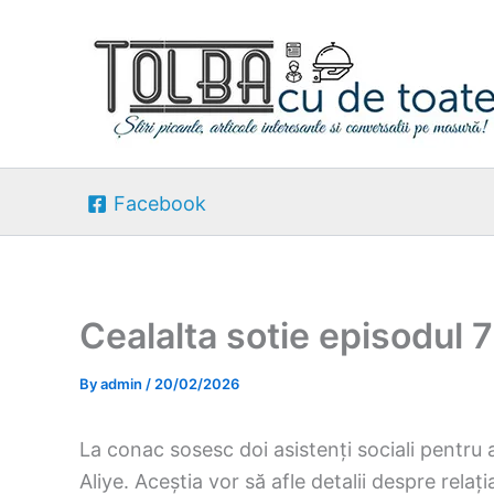
Skip
to
content
Facebook
Cealalta sotie episodul 
By
admin
/
20/02/2026
La conac sosesc doi asistenți sociali pentru 
Aliye. Aceștia vor să afle detalii despre relaț