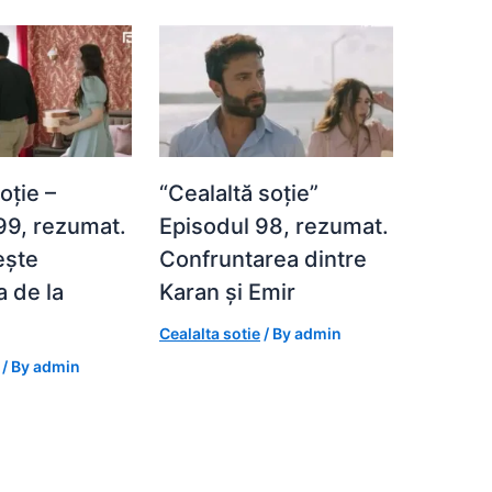
oție –
“Cealaltă soție”
99, rezumat.
Episodul 98, rezumat.
ește
Confruntarea dintre
a de la
Karan și Emir
Cealalta sotie
/ By
admin
/ By
admin