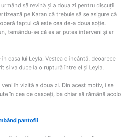
, urmând să revină și a doua zi pentru discuții
ertizează pe Karan că trebuie să se asigure că
coperă faptul că este cea de-a doua soție.
lan, temându-se că ea ar putea interveni și ar
 în casa lui Leyla. Vestea o încântă, deoarece
t și va duce la o ruptură între el și Leyla.
eni în vizită a doua zi. Din acest motiv, i se
mute în cea de oaspeți, ba chiar să rămână acolo
imbând pantofii