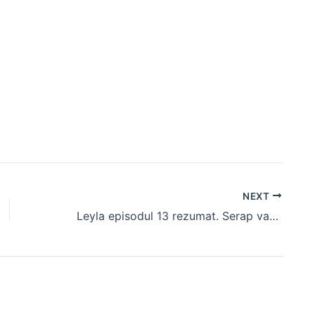
NEXT
Leyla episodul 13 rezumat. Serap va fi un pion în planul Leylei