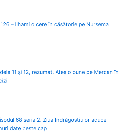
 126 – Ilhami o cere în căsătorie pe Nursema
oadele 11 și 12, rezumat. Ateș o pune pe Mercan în
izii
isodul 68 seria 2. Ziua Îndrăgostiților aduce
anuri date peste cap