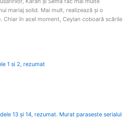
usafirilor, Karan și Sema fac mai multe
i mariaj solid. Mai mult, realizează și o
iye. Chiar în acel moment, Ceylan coboară scările
le 1 si 2, rezumat
oadele 13 și 14, rezumat. Murat paraseste serialul