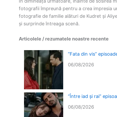
În dimineața următoare, înainte de sosirea m
fotografii împreună pentru a crea impresia unu
fotografie de familie alături de Kudret și Al
și surprinde întreaga scenă.
Articolele / rezumatele noastre recente
“Fata din vis” episoade
06/08/2026
“Între iad și rai” epis
06/08/2026