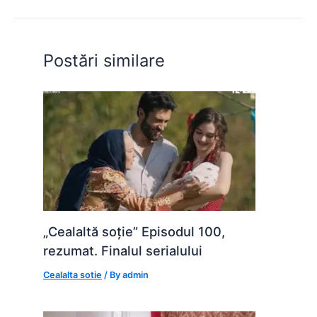
b
A
e
st
t
o
p
n
o
p
g
Postări similare
k
er
„Cealaltă soție” Episodul 100,
rezumat. Finalul serialului
Cealalta sotie
/ By
admin