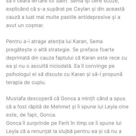
să îi ceară iertare lui Salih. Sema își cere scuze,
explicând că s-a supărat pe Ceylan și din această
cauză a luat mai multe pastile antidepresive și a
avut un coșmar.
Pentru a-i atrage atenția lui Karan, Sema
pregătește o altă strategie. Se preface foarte
deprimată din cauza faptului că Karan este rece cu
ea și nu o ascultă niciodată. Ea îl convinge pe
psihologul ei să discute cu Karan și să-i propună
terapia de cuplu.
Mustafa descoperă că Gonca a mințit când a spus
că a fost răpită de Mehmet și îi spune lui Leyla cine
este, de fapt, Gonca.
Gonca îl surprinde pe Ferit în timp ce îi spune lui
Leyla că a renunțat la slujbă pentru ea și că nu a