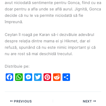
avut niciodată sentimente pentru Gonca, fiind cu ea
doar pentru a afla unde se află aurul. Jignită, Gonca
decide că nu le va permite niciodată să fie
împreună.
Ceylan îl roagă pe Karan să-i dezvăluie adevărul
despre relația dintre mama ei și Hikmet, dar el
refuză, spunând că nu este nimic important și că
nu are rost să mai deschidă trecutul.
Distribuie pe:
F
W
M
T
Pi
R
S
a
h
e
w
nt
e
h
c
at
s
itt
er
d
ar
e
s
s
er
e
di
e
PREVIOUS
NEXT