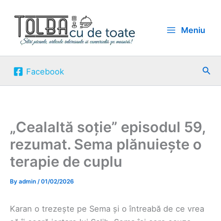
Skip
to
Meniu
content
Sea
Facebook
„Cealaltă soție” episodul 59,
rezumat. Sema plănuiește o
terapie de cuplu
By
admin
/
01/02/2026
Karan o trezește pe Sema și o întreabă de ce vrea