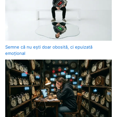
Semne că nu ești doar obosită, ci epuizată
emoțional