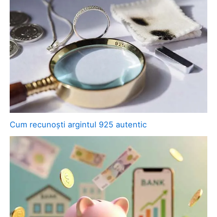
Cum recunoști argintul 925 autentic