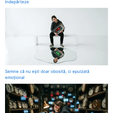
Îndepărteze
Semne că nu ești doar obosită, ci epuizată
emoțional