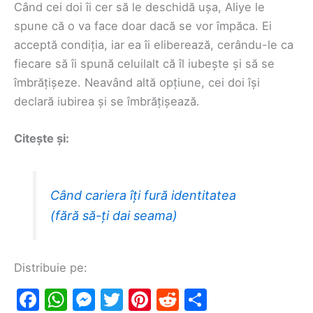
Când cei doi îi cer să le deschidă ușa, Aliye le
spune că o va face doar dacă se vor împăca. Ei
acceptă condiția, iar ea îi eliberează, cerându-le ca
fiecare să îi spună celuilalt că îl iubește și să se
îmbrățișeze. Neavând altă opțiune, cei doi își
declară iubirea și se îmbrățișează.
Citește și:
Când cariera îți fură identitatea
(fără să-ți dai seama)
Distribuie pe:
F
W
M
T
Pi
R
S