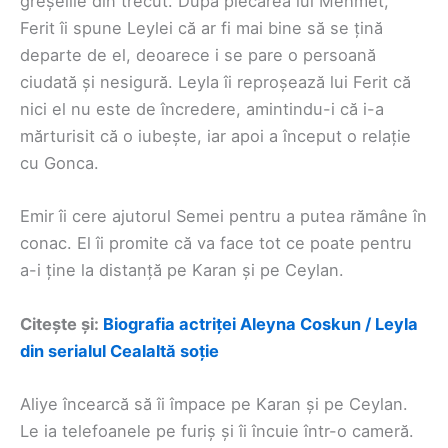
greșelile din trecut. După plecarea lui Mehmet,
Ferit îi spune Leylei că ar fi mai bine să se țină
departe de el, deoarece i se pare o persoană
ciudată și nesigură. Leyla îi reproșează lui Ferit că
nici el nu este de încredere, amintindu-i că i-a
mărturisit că o iubește, iar apoi a început o relație
cu Gonca.
Emir îi cere ajutorul Semei pentru a putea rămâne în
conac. El îi promite că va face tot ce poate pentru
a-i ține la distanță pe Karan și pe Ceylan.
Citește și:
Biografia actriței Aleyna Coskun / Leyla
din serialul Cealaltă soție
Aliye încearcă să îi împace pe Karan și pe Ceylan.
Le ia telefoanele pe furiș și îi încuie într-o cameră.