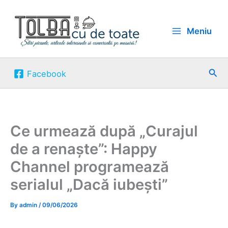
Skip
to
Meniu
content
Sea
Facebook
Ce urmează după „Curajul
de a renaște”: Happy
Channel programează
serialul „Dacă iubești”
By
admin
/
09/06/2026