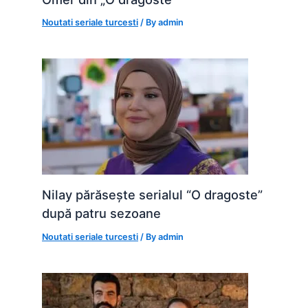
Noutati seriale turcesti
/ By
admin
Nilay părăsește serialul “O dragoste”
după patru sezoane
Noutati seriale turcesti
/ By
admin