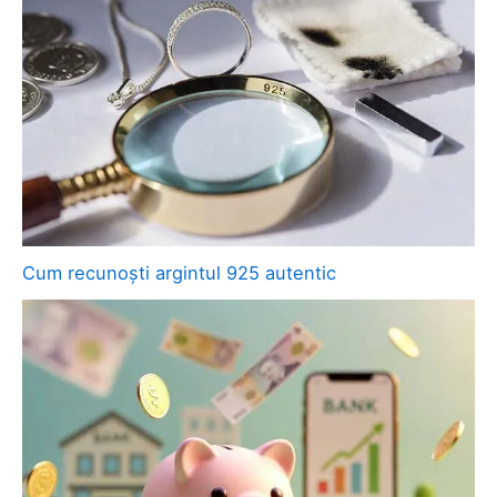
Cum recunoști argintul 925 autentic