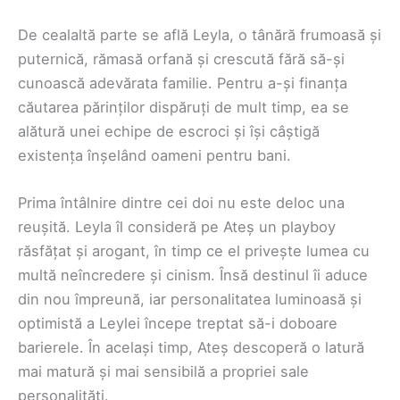
De cealaltă parte se află Leyla, o tânără frumoasă și
puternică, rămasă orfană și crescută fără să-și
cunoască adevărata familie. Pentru a-și finanța
căutarea părinților dispăruți de mult timp, ea se
alătură unei echipe de escroci și își câștigă
existența înșelând oameni pentru bani.
Prima întâlnire dintre cei doi nu este deloc una
reușită. Leyla îl consideră pe Ateș un playboy
răsfățat și arogant, în timp ce el privește lumea cu
multă neîncredere și cinism. Însă destinul îi aduce
din nou împreună, iar personalitatea luminoasă și
optimistă a Leylei începe treptat să-i doboare
barierele. În același timp, Ateș descoperă o latură
mai matură și mai sensibilă a propriei sale
personalități.