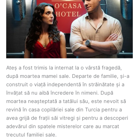
Ateș a fost trimis la internat la o vârstă fragedă,
după moartea mamei sale. Departe de familie, și-a
construit o viață independentă în străinătate și a
învățat să nu aibă încredere în nimeni. După
moartea neașteptată a tatălui său, este nevoit să
revină în casa copilăriei sale din Turcia pentru a
avea grijă de frații săi vitregi și pentru a descoperi
adevărul din spatele misterelor care au marcat
trecutul familiei sale.