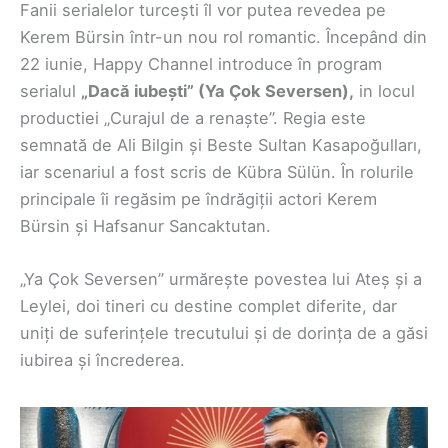
Fanii serialelor turcești îl vor putea revedea pe
Kerem Bürsin într-un nou rol romantic. Începând din
22 iunie, Happy Channel introduce în program
serialul
„Dacă iubești” (Ya Çok Seversen),
in locul
productiei „Curajul de a renaște”. Regia este
semnată de Ali Bilgin și Beste Sultan Kasapoğulları,
iar scenariul a fost scris de Kübra Sülün. În rolurile
principale îi regăsim pe îndrăgiții actori Kerem
Bürsin și Hafsanur Sancaktutan.
„Ya Çok Seversen” urmărește povestea lui Ateș și a
Leylei, doi tineri cu destine complet diferite, dar
uniți de suferințele trecutului și de dorința de a găsi
iubirea și încrederea.