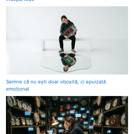
Semne că nu ești doar obosită, ci epuizată
emoțional