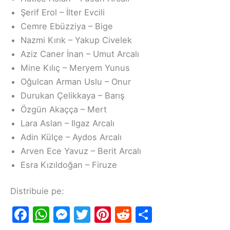
Şerif Erol – İlter Evcili
Cemre Ebüzziya – Bige
Nazmi Kırık – Yakup Civelek
Aziz Caner İnan – Umut Arcalı
Mine Kılıç – Meryem Yunus
Oğulcan Arman Uslu – Onur
Durukan Çelikkaya – Barış
Özgün Akaçça – Mert
Lara Aslan – Ilgaz Arcalı
Adin Külçe – Aydos Arcalı
Arven Ece Yavuz – Berit Arcalı
Esra Kızıldoğan – Firuze
Distribuie pe:
F
W
M
T
Pi
R
S