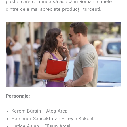
postul care continuă să aducă în România unele
dintre cele mai apreciate producții turcești.
Personaje:
Kerem Bürsin – Ateş Arcalı
Hafsanur Sancaktutan – Leyla Kökdal
Hatice Aslan – Füsun Arcalı