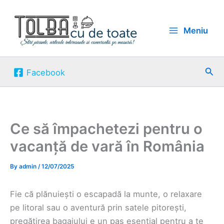
Skip
to
Meniu
content
Sea
Facebook
Ce să împachetezi pentru o
vacanță de vară în România
By
admin
/
12/07/2025
Fie că plănuiești o escapadă la munte, o relaxare
pe litoral sau o aventură prin satele pitorești,
pregătirea bagajului e un pas esențial pentru a te