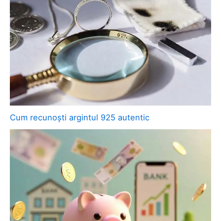
Cum recunoști argintul 925 autentic