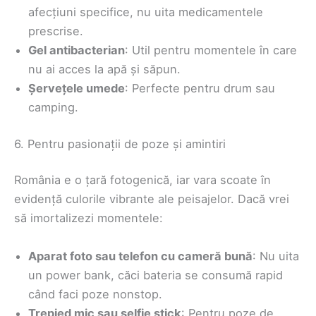
afecțiuni specifice, nu uita medicamentele
prescrise.
Gel antibacterian
: Util pentru momentele în care
nu ai acces la apă și săpun.
Șervețele umede
: Perfecte pentru drum sau
camping.
6. Pentru pasionații de poze și amintiri
România e o țară fotogenică, iar vara scoate în
evidență culorile vibrante ale peisajelor. Dacă vrei
să imortalizezi momentele:
Aparat foto sau telefon cu cameră bună
: Nu uita
un power bank, căci bateria se consumă rapid
când faci poze nonstop.
Trepied mic sau selfie stick
: Pentru poze de