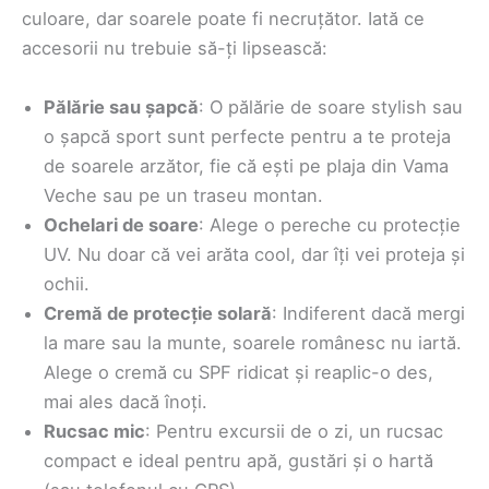
culoare, dar soarele poate fi necruțător. Iată ce
accesorii nu trebuie să-ți lipsească:
Pălărie sau șapcă
: O pălărie de soare stylish sau
o șapcă sport sunt perfecte pentru a te proteja
de soarele arzător, fie că ești pe plaja din Vama
Veche sau pe un traseu montan.
Ochelari de soare
: Alege o pereche cu protecție
UV. Nu doar că vei arăta cool, dar îți vei proteja și
ochii.
Cremă de protecție solară
: Indiferent dacă mergi
la mare sau la munte, soarele românesc nu iartă.
Alege o cremă cu SPF ridicat și reaplic-o des,
mai ales dacă înoți.
Rucsac mic
: Pentru excursii de o zi, un rucsac
compact e ideal pentru apă, gustări și o hartă