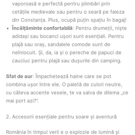
vaporoasă e perfectă pentru plimbări prin
cetățile medievale sau pentru o seară pe faleza
din Constanța. Plus, ocupă puțin spațiu în bagaj!
Încălțăminte confortabilă
: Pentru drumeții, niște
adidași sau bocanci ușori sunt esențiali. Pentru
plajă sau oraș, sandalele comode sunt de
neînlocuit. Și, da, ia și o pereche de papuci de
cauciuc pentru plajă sau dușurile din camping.
Sfat de aur
: Împachetează haine care se pot
combina ușor între ele. O paletă de culori neutre,
cu câteva accente vesele, te va salva de dilema „ce
mai port azi?”.
2. Accesorii esențiale pentru soare și aventură
România în timpul verii e o explozie de lumină și