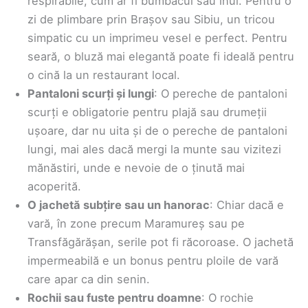
respirabile, cum ar fi bumbacul sau inul. Pentru o
zi de plimbare prin Brașov sau Sibiu, un tricou
simpatic cu un imprimeu vesel e perfect. Pentru
seară, o bluză mai elegantă poate fi ideală pentru
o cină la un restaurant local.
Pantaloni scurți și lungi
: O pereche de pantaloni
scurți e obligatorie pentru plajă sau drumeții
ușoare, dar nu uita și de o pereche de pantaloni
lungi, mai ales dacă mergi la munte sau vizitezi
mănăstiri, unde e nevoie de o ținută mai
acoperită.
O jachetă subțire sau un hanorac
: Chiar dacă e
vară, în zone precum Maramureș sau pe
Transfăgărășan, serile pot fi răcoroase. O jachetă
impermeabilă e un bonus pentru ploile de vară
care apar ca din senin.
Rochii sau fuste pentru doamne
: O rochie