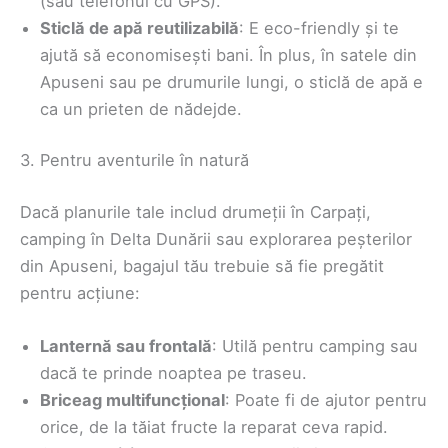
(sau telefonul cu GPS).
Sticlă de apă reutilizabilă
: E eco-friendly și te
ajută să economisești bani. În plus, în satele din
Apuseni sau pe drumurile lungi, o sticlă de apă e
ca un prieten de nădejde.
3. Pentru aventurile în natură
Dacă planurile tale includ drumeții în Carpați,
camping în Delta Dunării sau explorarea peșterilor
din Apuseni, bagajul tău trebuie să fie pregătit
pentru acțiune:
Lanternă sau frontală
: Utilă pentru camping sau
dacă te prinde noaptea pe traseu.
Briceag multifuncțional
: Poate fi de ajutor pentru
orice, de la tăiat fructe la reparat ceva rapid.