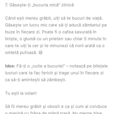
7. Găsește-ți „bucuria mică” zilnică
Când ești mereu grăbit, uiți să te bucuri de viață.
Găsește un lucru mic care să-ți aducă zâmbetul pe
buze în fiecare zi. Poate fi o cafea savurată în
liniște, o glumă cu un prieten sau chiar 5 minute în
care te uiți la cer și te minunezi că norii arată ca o
omletă pufoasă. 😄
Idee:
Fă-ți o „cutie a bucuriei” – notează pe bilețele
lucruri care te fac fericit și trage unul în fiecare zi
ca să-ți amintești să zâmbești.
Tu ești la volan!
Să fii mereu grăbit și obosit e ca și cum ai conduce
o mașină cu frâna de mână trasă. Nu merge bine,