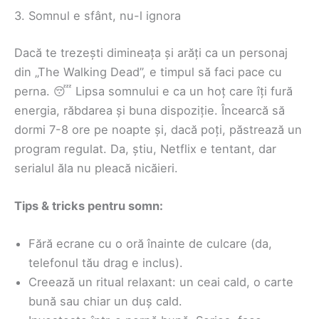
3. Somnul e sfânt, nu-l ignora
Dacă te trezești dimineața și arăți ca un personaj
din „The Walking Dead”, e timpul să faci pace cu
perna. 😴 Lipsa somnului e ca un hoț care îți fură
energia, răbdarea și buna dispoziție. Încearcă să
dormi 7-8 ore pe noapte și, dacă poți, păstrează un
program regulat. Da, știu, Netflix e tentant, dar
serialul ăla nu pleacă nicăieri.
Tips & tricks pentru somn:
Fără ecrane cu o oră înainte de culcare (da,
telefonul tău drag e inclus).
Creează un ritual relaxant: un ceai cald, o carte
bună sau chiar un duș cald.