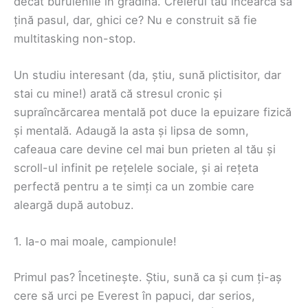
decât buruienile în grădină. Creierul tău încearcă să
țină pasul, dar, ghici ce? Nu e construit să fie
multitasking non-stop.
Un studiu interesant (da, știu, sună plictisitor, dar
stai cu mine!) arată că stresul cronic și
supraîncărcarea mentală pot duce la epuizare fizică
și mentală. Adaugă la asta și lipsa de somn,
cafeaua care devine cel mai bun prieten al tău și
scroll-ul infinit pe rețelele sociale, și ai rețeta
perfectă pentru a te simți ca un zombie care
aleargă după autobuz.
1. Ia-o mai moale, campionule!
Primul pas? Încetinește. Știu, sună ca și cum ți-aș
cere să urci pe Everest în papuci, dar serios,