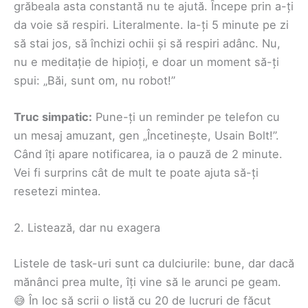
grăbeala asta constantă nu te ajută. Începe prin a-ți
da voie să respiri. Literalmente. Ia-ți 5 minute pe zi
să stai jos, să închizi ochii și să respiri adânc. Nu,
nu e meditație de hipioți, e doar un moment să-ți
spui: „Băi, sunt om, nu robot!”
Truc simpatic:
Pune-ți un reminder pe telefon cu
un mesaj amuzant, gen „Încetinește, Usain Bolt!”.
Când îți apare notificarea, ia o pauză de 2 minute.
Vei fi surprins cât de mult te poate ajuta să-ți
resetezi mintea.
2. Listează, dar nu exagera
Listele de task-uri sunt ca dulciurile: bune, dar dacă
mănânci prea multe, îți vine să le arunci pe geam.
😅 În loc să scrii o listă cu 20 de lucruri de făcut