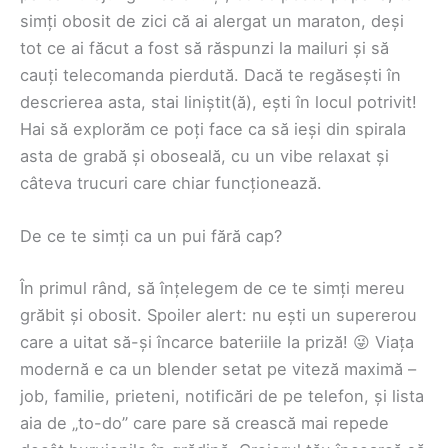
simți obosit de zici că ai alergat un maraton, deși
tot ce ai făcut a fost să răspunzi la mailuri și să
cauți telecomanda pierdută. Dacă te regăsești în
descrierea asta, stai liniștit(ă), ești în locul potrivit!
Hai să explorăm ce poți face ca să ieși din spirala
asta de grabă și oboseală, cu un vibe relaxat și
câteva trucuri care chiar funcționează.
De ce te simți ca un pui fără cap?
În primul rând, să înțelegem de ce te simți mereu
grăbit și obosit. Spoiler alert: nu ești un supererou
care a uitat să-și încarce bateriile la priză! 😜 Viața
modernă e ca un blender setat pe viteză maximă –
job, familie, prieteni, notificări de pe telefon, și lista
aia de „to-do” care pare să crească mai repede