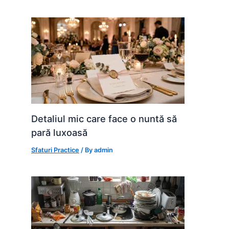
k
er
Detaliul mic care face o nuntă să
pară luxoasă
Sfaturi Practice
/ By
admin