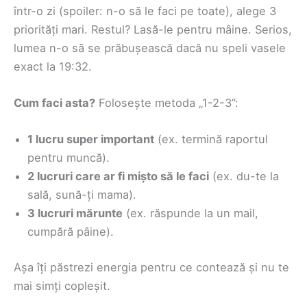
într-o zi (spoiler: n-o să le faci pe toate), alege 3
priorități mari. Restul? Lasă-le pentru mâine. Serios,
lumea n-o să se prăbușească dacă nu speli vasele
exact la 19:32.
Cum faci asta?
Folosește metoda „1-2-3”:
1 lucru super important
(ex. termină raportul
pentru muncă).
2 lucruri care ar fi mișto să le faci
(ex. du-te la
sală, sună-ți mama).
3 lucruri mărunte
(ex. răspunde la un mail,
cumpără pâine).
Așa îți păstrezi energia pentru ce contează și nu te
mai simți copleșit.