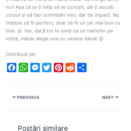
nu? Așa că ia-ți timp să te cunoști, să-ți asculți
corpul și să faci schimbări mici, dar de impact. Nu
trebuie să fii perfect, doar să fii un pic mai bun cu
tine. Și, hei, dacă tot te simți ca un hamster pe
rotiță, măcar alege una cu vedere faină! 😜
Distribuie pe:
F
W
M
T
Pi
R
S
a
h
e
w
nt
e
h
c
at
s
itt
er
d
ar
e
s
s
er
e
di
e
PREVIOUS
NEXT
b
A
e
st
t
o
p
n
o
p
g
Postări similare