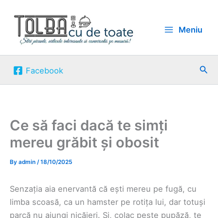
Skip
to
Meniu
content
Sea
Facebook
Ce să faci dacă te simți
mereu grăbit și obosit
By
admin
/
18/10/2025
Senzația aia enervantă că ești mereu pe fugă, cu
limba scoasă, ca un hamster pe rotița lui, dar totuși
parcă nu ajungi nicăieri. Și, colac peste pupăză, te