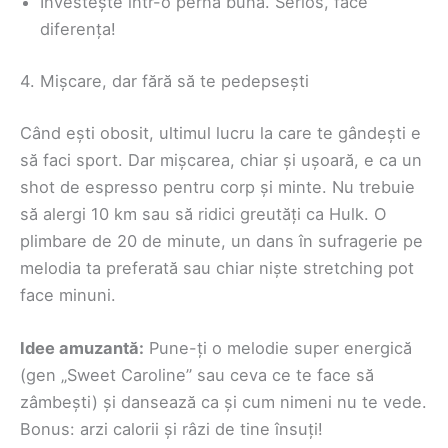
Investește într-o pernă bună. Serios, face
diferența!
4. Mișcare, dar fără să te pedepsești
Când ești obosit, ultimul lucru la care te gândești e
să faci sport. Dar mișcarea, chiar și ușoară, e ca un
shot de espresso pentru corp și minte. Nu trebuie
să alergi 10 km sau să ridici greutăți ca Hulk. O
plimbare de 20 de minute, un dans în sufragerie pe
melodia ta preferată sau chiar niște stretching pot
face minuni.
Idee amuzantă:
Pune-ți o melodie super energică
(gen „Sweet Caroline” sau ceva ce te face să
zâmbești) și dansează ca și cum nimeni nu te vede.
Bonus: arzi calorii și râzi de tine însuți!