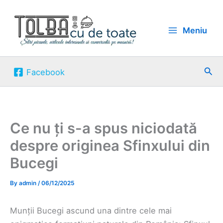
Skip
to
Meniu
content
Sea
Facebook
Ce nu ți s-a spus niciodată
despre originea Sfinxului din
Bucegi
By
admin
/
06/12/2025
Munții Bucegi ascund una dintre cele mai