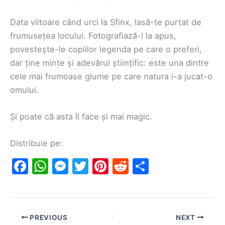
Data viitoare când urci la Sfinx, lasă-te purtat de
frumusețea locului. Fotografiază-l la apus,
povestește-le copiilor legenda pe care o preferi,
dar ține minte și adevărul științific: este una dintre
cele mai frumoase glume pe care natura i-a jucat-o
omului.
Și poate că asta îl face și mai magic.
Distribuie pe:
F
W
M
T
Pi
R
S
a
h
e
w
nt
e
h
c
at
s
itt
er
d
ar
e
s
s
er
e
di
e
PREVIOUS
NEXT