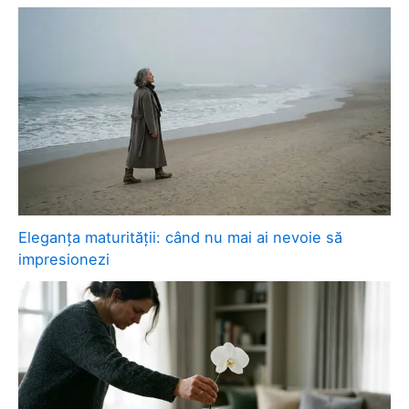
Eleganța maturității: când nu mai ai nevoie să
impresionezi