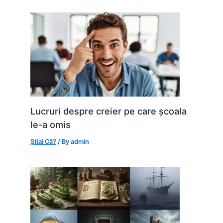
Lucruri despre creier pe care școala
le-a omis
Știai Că?
/ By
admin