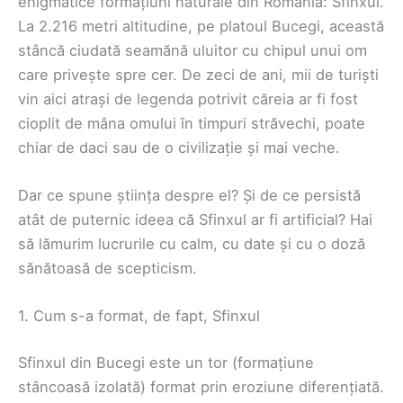
enigmatice formațiuni naturale din România: Sfinxul.
La 2.216 metri altitudine, pe platoul Bucegi, această
stâncă ciudată seamănă uluitor cu chipul unui om
care privește spre cer. De zeci de ani, mii de turiști
vin aici atrași de legenda potrivit căreia ar fi fost
cioplit de mâna omului în timpuri străvechi, poate
chiar de daci sau de o civilizație și mai veche.
Dar ce spune știința despre el? Și de ce persistă
atât de puternic ideea că Sfinxul ar fi artificial? Hai
să lămurim lucrurile cu calm, cu date și cu o doză
sănătoasă de scepticism.
1. Cum s-a format, de fapt, Sfinxul
Sfinxul din Bucegi este un tor (formațiune
stâncoasă izolată) format prin eroziune diferențiată.