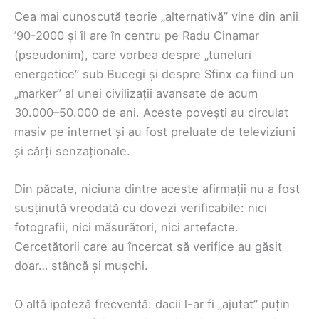
Cea mai cunoscută teorie „alternativă” vine din anii
’90-2000 și îl are în centru pe Radu Cinamar
(pseudonim), care vorbea despre „tuneluri
energetice” sub Bucegi și despre Sfinx ca fiind un
„marker” al unei civilizații avansate de acum
30.000–50.000 de ani. Aceste povești au circulat
masiv pe internet și au fost preluate de televiziuni
și cărți senzaționale.
Din păcate, niciuna dintre aceste afirmații nu a fost
susținută vreodată cu dovezi verificabile: nici
fotografii, nici măsurători, nici artefacte.
Cercetătorii care au încercat să verifice au găsit
doar… stâncă și mușchi.
O altă ipoteză frecventă: dacii l-ar fi „ajutat” puțin