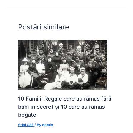
b
A
e
st
t
o
p
n
o
p
g
Postări similare
k
er
10 Familii Regale care au rămas fără
bani în secret și 10 care au rămas
bogate
Știai Că?
/ By
admin