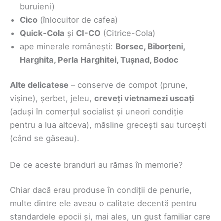
buruieni)
Cico
(înlocuitor de cafea)
Quick-Cola
și
CI-CO
(Citrice-Cola)
ape minerale românești:
Borsec, Biborțeni,
Harghita, Perla Harghitei, Tușnad, Bodoc
Alte delicatese
– conserve de compot (prune,
vișine), șerbet, jeleu,
creveți vietnamezi uscați
(aduși în comerțul socialist și uneori condiție
pentru a lua altceva), măsline grecești sau turcești
(când se găseau).
De ce aceste branduri au rămas în memorie?
Chiar dacă erau produse în condiții de penurie,
multe dintre ele aveau o calitate decentă pentru
standardele epocii și, mai ales, un gust familiar care