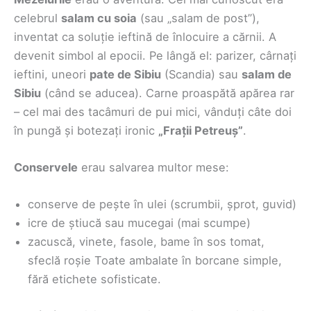
celebrul
salam cu soia
(sau „salam de post”),
inventat ca soluție ieftină de înlocuire a cărnii. A
devenit simbol al epocii. Pe lângă el: parizer, cârnați
ieftini, uneori
pate de Sibiu
(Scandia) sau
salam de
Sibiu
(când se aducea). Carne proaspătă apărea rar
– cel mai des tacâmuri de pui mici, vânduți câte doi
în pungă și botezați ironic
„Frații Petreuș”
.
Conservele
erau salvarea multor mese:
conserve de pește în ulei (scrumbii, șprot, guvid)
icre de știucă sau mucegai (mai scumpe)
zacuscă, vinete, fasole, bame în sos tomat,
sfeclă roșie Toate ambalate în borcane simple,
fără etichete sofisticate.