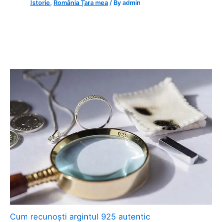
Istorie
,
România Țara mea
/ By
admin
Cum recunoști argintul 925 autentic