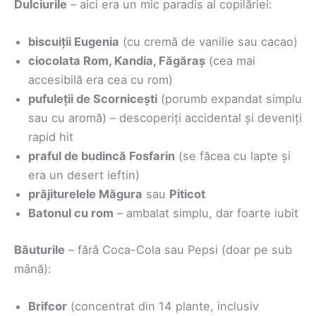
Dulciurile
– aici era un mic paradis al copilăriei:
biscuiții Eugenia
(cu cremă de vanilie sau cacao)
ciocolata Rom, Kandia, Făgăraș
(cea mai
accesibilă era cea cu rom)
pufuleții de Scornicești
(porumb expandat simplu
sau cu aromă) – descoperiți accidental și deveniți
rapid hit
praful de budincă Fosfarin
(se făcea cu lapte și
era un desert ieftin)
prăjiturelele Măgura
sau
Piticot
Batonul cu rom
– ambalat simplu, dar foarte iubit
Băuturile
– fără Coca-Cola sau Pepsi (doar pe sub
mână):
Brifcor
(concentrat din 14 plante, inclusiv