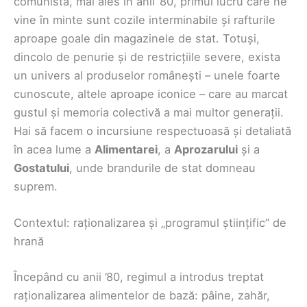
comunistă, mai ales în anii ’80, primul lucru care ne
vine în minte sunt cozile interminabile și rafturile
aproape goale din magazinele de stat. Totuși,
dincolo de penurie și de restricțiile severe, exista
un univers al produselor românești – unele foarte
cunoscute, altele aproape iconice – care au marcat
gustul și memoria colectivă a mai multor generații.
Hai să facem o incursiune respectuoasă și detaliată
în acea lume a
Alimentarei
, a
Aprozarului
și a
Gostatului
, unde brandurile de stat domneau
suprem.
Contextul: raționalizarea și „programul științific” de
hrană
Începând cu anii ’80, regimul a introdus treptat
raționalizarea alimentelor de bază: pâine, zahăr,