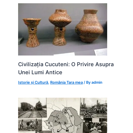
Civilizația Cucuteni: O Privire Asupra
Unei Lumi Antice
Istorie și Cultură
,
România Țara mea
/ By
admin