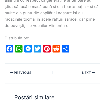
amintim cu respect că generațiile anterioare au
știut să facă o masă bună și din foarte puțin – și că
multe din gusturile copilăriei noastre își au
rădăcinile tocmai în acele rafturi sărace, dar pline
de povești, ale vechilor Alimentare.
Distribuie pe:
F
W
M
T
Pi
R
S
a
h
e
w
nt
e
h
c
at
s
itt
er
d
ar
e
s
s
er
e
di
e
PREVIOUS
NEXT
b
A
e
st
t
o
p
n
o
p
g
Postări similare
k
er