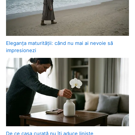
Eleganța maturității: când nu mai ai nevoie să
impresionezi
De ce casa curată nu îți aduce liniște