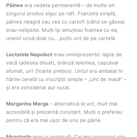
Pâinea
era vedeta permanentă – de multe ori
singurul produs sigur pe raft. Franzela simplă,
pâinea neagră sau cea cu cartofi (când se găsea)
erau nelipsite. Mulți își amuțeau foamea cu ea,
uneori unsă doar cu… puțin unt de pe cartelă.
Lactatele Napolact
erau omniprezente: lapte de
vacă (adesea diluat), brânză telemea, cașcaval
afumat, unt (foarte prețios). Untul era ambalat în
hârtie cerată cu inscripții simple – „Unt de masă” –
și era considerat aur curat.
Margarina Marga
– alternativa la unt, mult mai
accesibilă și prezentă constant. Mulți o preferau
pentru că era mai ușor de uns pe pâine.
Mezelurile
erau o aventură. Cel mai cunoscut era