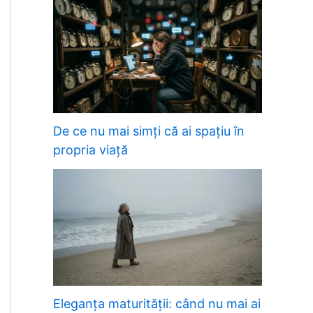
De ce nu mai simți că ai spațiu în
propria viață
Eleganța maturității: când nu mai ai