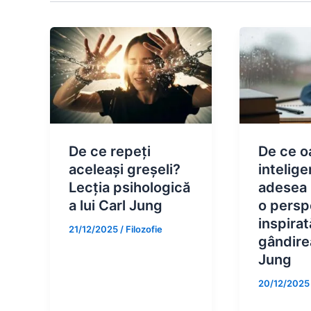
De ce repeți
De ce o
aceleași greșeli?
intelige
Lecția psihologică
adesea n
a lui Carl Jung
o persp
inspirat
21/12/2025
/
Filozofie
gândirea
Jung
20/12/202