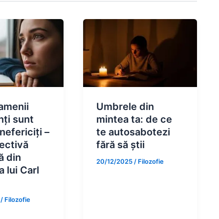
amenii
Umbrele din
nți sunt
mintea ta: de ce
efericiți –
te autosabotezi
ectivă
fără să știi
ă din
20/12/2025
/
Filozofie
 lui Carl
5
/
Filozofie