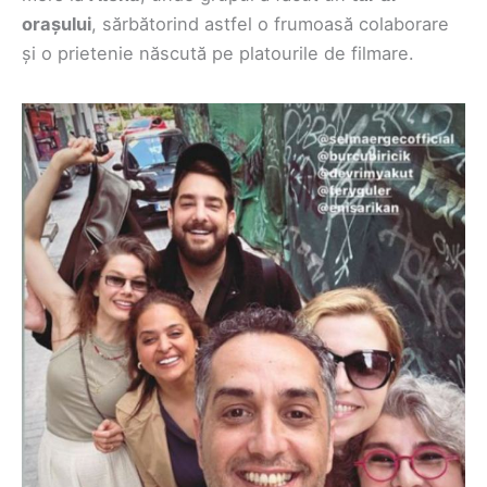
orașului
, sărbătorind astfel o frumoasă colaborare
și o prietenie născută pe platourile de filmare.