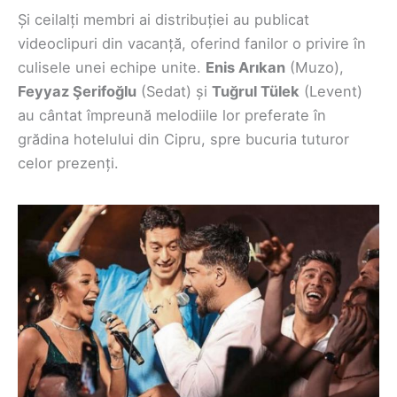
Și ceilalți membri ai distribuției au publicat
videoclipuri din vacanță, oferind fanilor o privire în
culisele unei echipe unite.
Enis Arıkan
(Muzo),
Feyyaz Şerifoğlu
(Sedat) și
Tuğrul Tülek
(Levent)
au cântat împreună melodiile lor preferate în
grădina hotelului din Cipru, spre bucuria tuturor
celor prezenți.