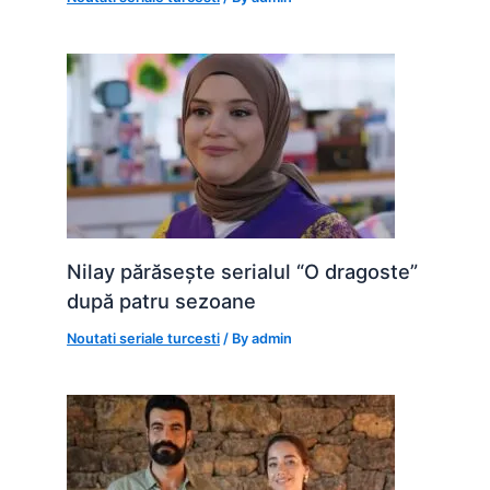
Nilay părăsește serialul “O dragoste”
după patru sezoane
Noutati seriale turcesti
/ By
admin