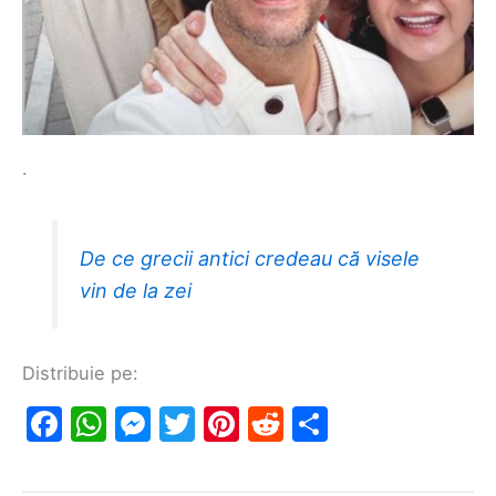
.
De ce grecii antici credeau că visele
vin de la zei
Distribuie pe:
F
W
M
T
Pi
R
S
a
h
e
w
nt
e
h
c
at
s
itt
er
d
ar