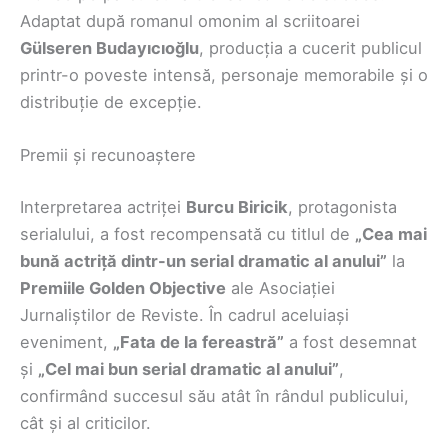
Adaptat după romanul omonim al scriitoarei
Gülseren Budayıcıoğlu
, producția a cucerit publicul
printr-o poveste intensă, personaje memorabile și o
distribuție de excepție.
Premii și recunoaștere
Interpretarea actriței
Burcu Biricik
, protagonista
serialului, a fost recompensată cu titlul de
„Cea mai
bună actriță dintr-un serial dramatic al anului”
la
Premiile Golden Objective
ale Asociației
Jurnaliștilor de Reviste. În cadrul aceluiași
eveniment,
„Fata de la fereastră”
a fost desemnat
și
„Cel mai bun serial dramatic al anului”
,
confirmând succesul său atât în rândul publicului,
cât și al criticilor.