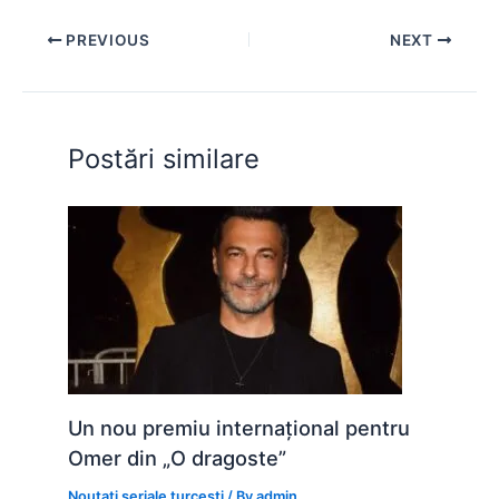
e
s
s
er
e
di
e
PREVIOUS
NEXT
b
A
e
st
t
o
p
n
o
p
g
Postări similare
k
er
Un nou premiu internațional pentru
Omer din „O dragoste”
Noutati seriale turcesti
/ By
admin