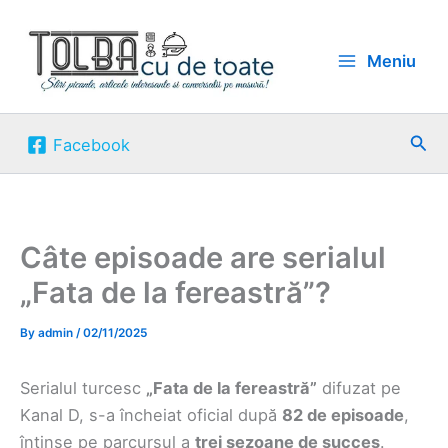
Skip
to
Meniu
content
Sea
Facebook
Câte episoade are serialul
„Fata de la fereastră”?
By
admin
/
02/11/2025
Serialul turcesc
„Fata de la fereastră”
difuzat pe
Kanal D, s-a încheiat oficial după
82 de episoade
,
întinse pe parcursul a
trei sezoane de succes
.