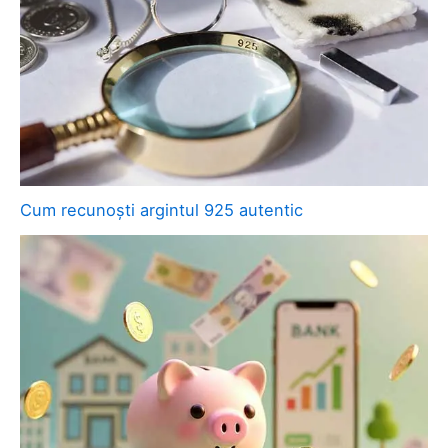
Cum recunoști argintul 925 autentic