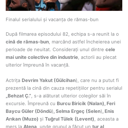
Finalul serialului și vacanța de rămas-bun
După filmarea episodului 82, echipa s-a reunit la o
cină de rămas-bun
, marcând astfel încheierea unei
perioade de neuitat. Considerați unul dintre
cele
mai unite colective din industrie
, actorii au plecat
ulterior împreună în vacanță.
Actrița
Devrim Yakut (Gülcihan
), care nu a putut fi
prezentă la cină din cauza repetițiilor pentru serialul
„Behzat Ç.”
, s-a alăturat ulterior colegilor săi în
excursie. Împreună cu
Burcu Biricik (Nalan), Feri
Baycu Güler (Döndü
)
, Selma Ergeç (Selen
)
, Enis
Arıkan (Muzo)
și
Tuğrul Tülek
(Levent)
, aceasta a
mers la
Atena
, unde grupul a făcut un
tur al