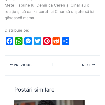
Mete îi spune lui Demir că Ceren și Cinar au o
relație și că ea i-a cerut lui Cinar să o ajute să își
găsească mama.
Distribuie pe:
F
W
M
T
Pi
R
S
a
h
e
w
nt
e
h
c
at
s
itt
er
d
ar
e
s
s
er
e
di
e
PREVIOUS
NEXT
b
A
e
st
t
o
p
n
o
p
g
Postări similare
k
er