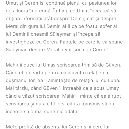
Umut și Ceren își continuă planul cu pasiunea lor
de a lucra împreună. În timp ce Umut încearcă să
obțină informații atât despre Demir, cât și despre
Meral din gura lui Demir, află că pe fostul șofer al
lui Demir îl cheamă Süleyman și începe să
investigheze cu Ceren. Faptele pe care le va spune
Süleyman despre Meral o vor șoca pe Ceren!
Mahir îi duce lui Umay scrisoarea trimisă de Güven.
Când el o ceartă pentru că a avut o relație cu
dușmanul lor, ea îi amintește de relația lui cu Luna.
Mai târziu, când Güven îl întreabă ce a spus Umay
când a văzut scrisoarea, Mahir il minte că ea a rupt
scrisoarea și nu a citit-o și că i-a transmis să nu
încerce să o mai sune niciodată.
Mete profită de absența lui Ceren și îi cere lui