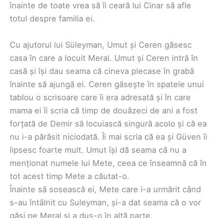
înainte de toate vrea să îi ceară lui Cinar să afle
totul despre familia ei.
Cu ajutorul lui Süleyman, Umut și Ceren găsesc
casa în care a locuit Meral. Umut și Ceren intră în
casă și își dau seama că cineva plecase în grabă
înainte să ajungă ei. Ceren găsește în spatele unui
tablou o scrisoare care îi era adresată și în care
mama ei îi scria că timp de douăzeci de ani a fost
forțată de Demir să locuiască singură acolo și că ea
nu i-a părăsit niciodată. Îi mai scria că ea și Güven îi
lipsesc foarte mult. Umut își dă seama că nu a
menționat numele lui Mete, ceea ce înseamnă că în
tot acest timp Mete a căutat-o.
Înainte să sosească ei, Mete care i-a urmărit când
s-au întâlnit cu Suleyman, și-a dat seama că o vor
găsi pe Meral și a dus-o în altă parte.