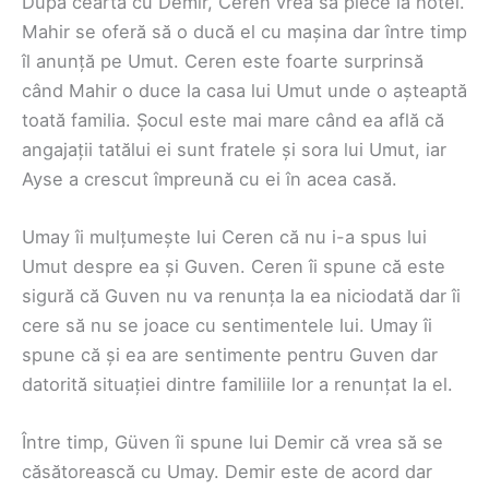
După cearta cu Demir, Ceren vrea să plece la hotel.
Mahir se oferă să o ducă el cu mașina dar între timp
îl anunță pe Umut. Ceren este foarte surprinsă
când Mahir o duce la casa lui Umut unde o așteaptă
toată familia. Șocul este mai mare când ea află că
angajații tatălui ei sunt fratele și sora lui Umut, iar
Ayse a crescut împreună cu ei în acea casă.
Umay îi mulțumește lui Ceren că nu i-a spus lui
Umut despre ea și Guven. Ceren îi spune că este
sigură că Guven nu va renunța la ea niciodată dar îi
cere să nu se joace cu sentimentele lui. Umay îi
spune că și ea are sentimente pentru Guven dar
datorită situației dintre familiile lor a renunțat la el.
Între timp, Güven îi spune lui Demir că vrea să se
căsătorească cu Umay. Demir este de acord dar