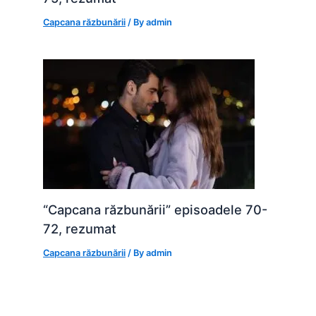
Capcana răzbunării
/ By
admin
“Capcana răzbunării” episoadele 70-
72, rezumat
Capcana răzbunării
/ By
admin