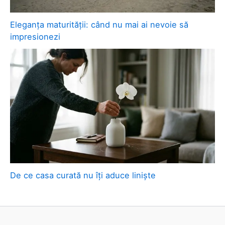
Eleganța maturității: când nu mai ai nevoie să
impresionezi
De ce casa curată nu îți aduce liniște