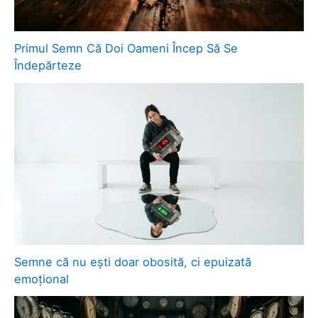
Primul Semn Că Doi Oameni Încep Să Se
Îndepărteze
Semne că nu ești doar obosită, ci epuizată
emoțional