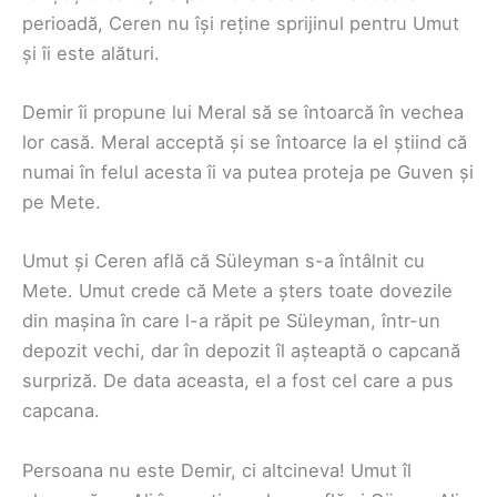
perioadă, Ceren nu își reține sprijinul pentru Umut
și îi este alături.
Demir îi propune lui Meral să se întoarcă în vechea
lor casă. Meral acceptă și se întoarce la el știind că
numai în felul acesta îi va putea proteja pe Guven și
pe Mete.
Umut și Ceren află că Süleyman s-a întâlnit cu
Mete. Umut crede că Mete a șters toate dovezile
din mașina în care l-a răpit pe Süleyman, într-un
depozit vechi, dar în depozit îl așteaptă o capcană
surpriză. De data aceasta, el a fost cel care a pus
capcana.
Persoana nu este Demir, ci altcineva! Umut îl