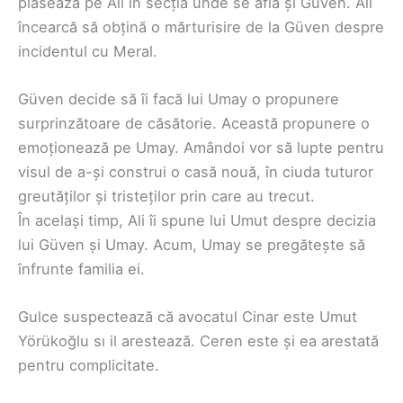
plasează pe Ali în secția unde se află și Güven. Ali
încearcă să obțină o mărturisire de la Güven despre
incidentul cu Meral.
Güven decide să îi facă lui Umay o propunere
surprinzătoare de căsătorie. Această propunere o
emoționează pe Umay. Amândoi vor să lupte pentru
visul de a-și construi o casă nouă, în ciuda tuturor
greutăților și tristeților prin care au trecut.
În același timp, Ali îi spune lui Umut despre decizia
lui Güven și Umay. Acum, Umay se pregătește să
înfrunte familia ei.
Gulce suspectează că avocatul Cinar este Umut
Yörükoğlu sı il arestează. Ceren este și ea arestată
pentru complicitate.