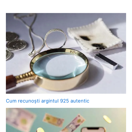
Cum recunoști argintul 925 autentic