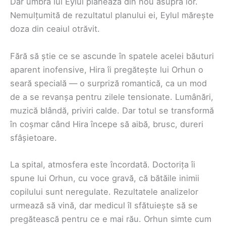
Dar umbra lui Eylul planează din nou asupra lor.
Nemulțumită de rezultatul planului ei, Eylul mărește
doza din ceaiul otrăvit.
Fără să știe ce se ascunde în spatele acelei băuturi
aparent inofensive, Hira îi pregătește lui Orhun o
seară specială — o surpriză romantică, ca un mod
de a se revanșa pentru zilele tensionate. Lumânări,
muzică blândă, priviri calde. Dar totul se transformă
în coșmar când Hira începe să aibă, brusc, dureri
sfâșietoare.
La spital, atmosfera este încordată. Doctorița îi
spune lui Orhun, cu voce gravă, că bătăile inimii
copilului sunt neregulate. Rezultatele analizelor
urmează să vină, dar medicul îl sfătuiește să se
pregătească pentru ce e mai rău. Orhun simte cum