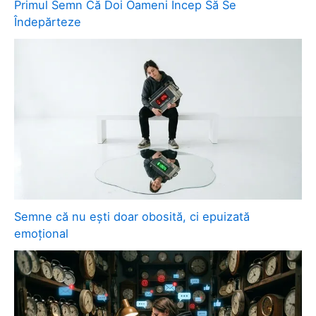
Primul Semn Că Doi Oameni Încep Să Se
Îndepărteze
Semne că nu ești doar obosită, ci epuizată
emoțional