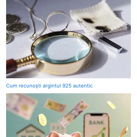
Cum recunoști argintul 925 autentic