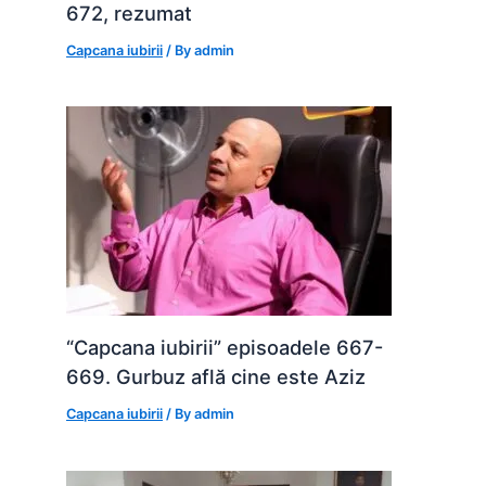
672, rezumat
Capcana iubirii
/ By
admin
“Capcana iubirii” episoadele 667-
669. Gurbuz află cine este Aziz
Capcana iubirii
/ By
admin