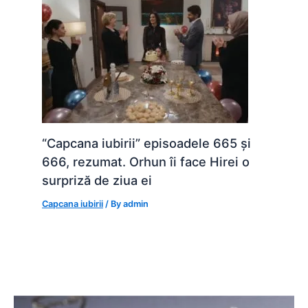
“Capcana iubirii” episoadele 665 și
666, rezumat. Orhun îi face Hirei o
surpriză de ziua ei
Capcana iubirii
/ By
admin