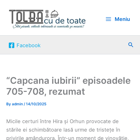
Skip
to
Meniu
content
Sea
Facebook
“Capcana iubirii” episoadele
705-708, rezumat
By
admin
/
14/10/2025
Micile certuri între Hira și Orhun provocate de
stările ei schimbătoare lasă urme de tristețe în
privirile amândurora. Într-un moment de vinovăție,