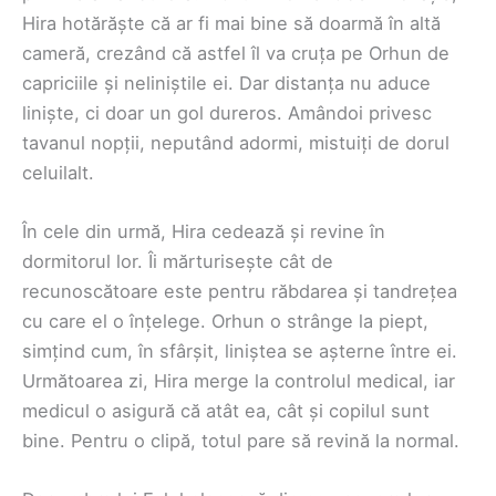
Hira hotărăște că ar fi mai bine să doarmă în altă
cameră, crezând că astfel îl va cruța pe Orhun de
capriciile și neliniștile ei. Dar distanța nu aduce
liniște, ci doar un gol dureros. Amândoi privesc
tavanul nopții, neputând adormi, mistuiți de dorul
celuilalt.
În cele din urmă, Hira cedează și revine în
dormitorul lor. Îi mărturisește cât de
recunoscătoare este pentru răbdarea și tandrețea
cu care el o înțelege. Orhun o strânge la piept,
simțind cum, în sfârșit, liniștea se așterne între ei.
Următoarea zi, Hira merge la controlul medical, iar
medicul o asigură că atât ea, cât și copilul sunt
bine. Pentru o clipă, totul pare să revină la normal.