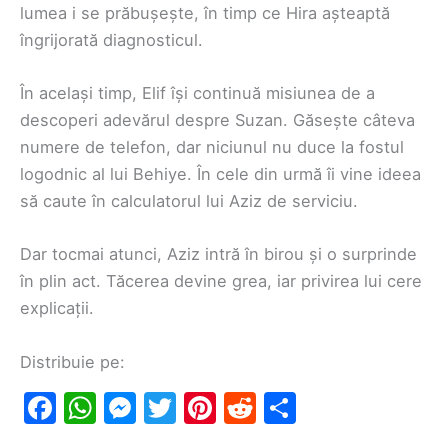
lumea i se prăbușește, în timp ce Hira așteaptă
îngrijorată diagnosticul.
În același timp, Elif își continuă misiunea de a
descoperi adevărul despre Suzan. Găsește câteva
numere de telefon, dar niciunul nu duce la fostul
logodnic al lui Behiye. În cele din urmă îi vine ideea
să caute în calculatorul lui Aziz de serviciu.
Dar tocmai atunci, Aziz intră în birou și o surprinde
în plin act. Tăcerea devine grea, iar privirea lui cere
explicații.
Distribuie pe:
F
W
M
T
Pi
R
S
a
h
e
w
nt
e
h