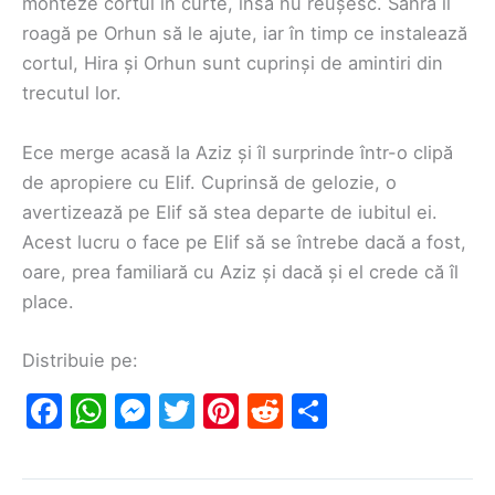
monteze cortul în curte, însă nu reușesc. Sahra îl
roagă pe Orhun să le ajute, iar în timp ce instalează
cortul, Hira și Orhun sunt cuprinși de amintiri din
trecutul lor.
Ece merge acasă la Aziz și îl surprinde într-o clipă
de apropiere cu Elif. Cuprinsă de gelozie, o
avertizează pe Elif să stea departe de iubitul ei.
Acest lucru o face pe Elif să se întrebe dacă a fost,
oare, prea familiară cu Aziz și dacă și el crede că îl
place.
Distribuie pe:
F
W
M
T
Pi
R
S
a
h
e
w
nt
e
h
c
at
s
itt
er
d
ar