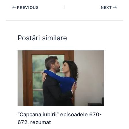
e
s
s
er
e
di
e
PREVIOUS
NEXT
b
A
e
st
t
o
p
n
o
p
g
Postări similare
k
er
“Capcana iubirii” episoadele 670-
672, rezumat