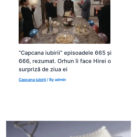
“Capcana iubirii” episoadele 665 și
666, rezumat. Orhun îi face Hirei o
surpriză de ziua ei
Capcana iubirii
/ By
admin