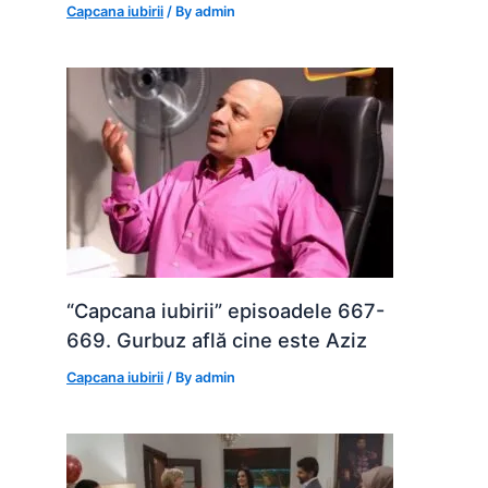
Capcana iubirii
/ By
admin
“Capcana iubirii” episoadele 667-
669. Gurbuz află cine este Aziz
Capcana iubirii
/ By
admin