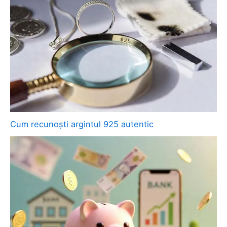
Cum recunoști argintul 925 autentic