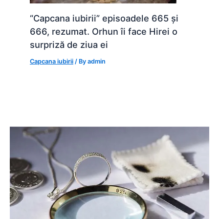
“Capcana iubirii” episoadele 665 și
666, rezumat. Orhun îi face Hirei o
surpriză de ziua ei
Capcana iubirii
/ By
admin