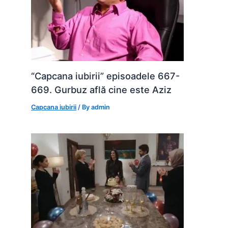
“Capcana iubirii” episoadele 667-
669. Gurbuz află cine este Aziz
Capcana iubirii
/ By
admin