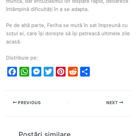
muncă, dar entuziasmul lor dispare rapid, deoarece
întâmpină dificultăți în a se adapta.
Pe de altă parte, Feriha se mută în sat împreună cu
soțul ei, care își dorește să își petreacă ultimele zile
acasă.
Distribuie pe:
F
W
M
T
Pi
R
S
a
h
e
w
nt
e
h
c
at
s
itt
er
d
ar
e
s
s
er
e
di
e
PREVIOUS
NEXT
b
A
e
st
t
o
p
n
o
p
g
Postări similare