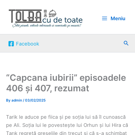
Skip
to
Meniu
content
Sea
Facebook
“Capcana iubirii” episoadele
406 și 407, rezumat
By
admin
/
03/02/2025
Tarik le aduce pe fiica și pe soția lui să îl cunoască
pe Ali. Soția lui le povestește lui Orhun și lui Hira că
Tarık regretă greșelile din trecut și că s-a schimbat