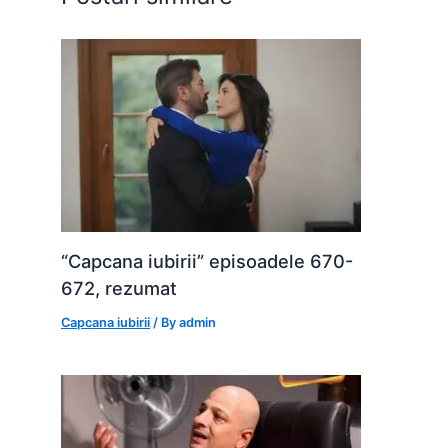
k
er
“Capcana iubirii” episoadele 670-
672, rezumat
Capcana iubirii
/ By
admin