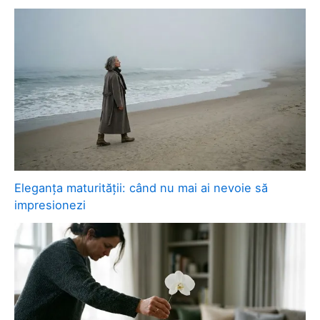
Eleganța maturității: când nu mai ai nevoie să
impresionezi