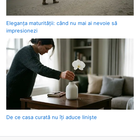
Eleganța maturității: când nu mai ai nevoie să
impresionezi
De ce casa curată nu îți aduce liniște