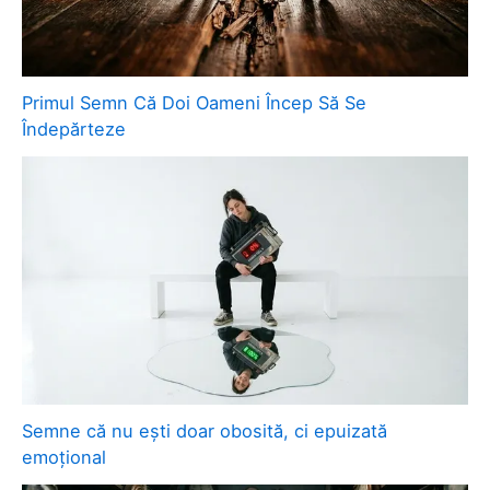
Primul Semn Că Doi Oameni Încep Să Se
Îndepărteze
Semne că nu ești doar obosită, ci epuizată
emoțional