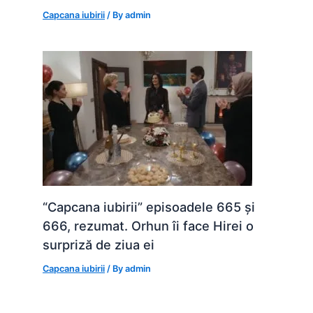
Capcana iubirii
/ By
admin
“Capcana iubirii” episoadele 665 și
666, rezumat. Orhun îi face Hirei o
surpriză de ziua ei
Capcana iubirii
/ By
admin