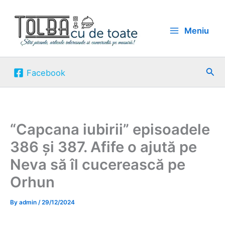
Skip
to
Meniu
content
Sea
Facebook
“Capcana iubirii” episoadele
386 și 387. Afife o ajută pe
Neva să îl cucerească pe
Orhun
By
admin
/
29/12/2024