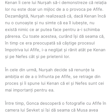
Kenan îi cere lui Nurșah să-i demonstreze că relația
lor nu este doar un mijloc de a o provoca pe Afife.
Dezamăgită, Nurșah realizează că, dacă Kenan încă
nu o cunoaște și nu simte că ea îl iubește, nu
există nimic ce ar putea face pentru a-i schimba
părerea. Cu toate acestea, curând își dă seama că,
în timp ce era preocupată să câștige procesul
împotriva lui Afife, i-a neglijat și rănit atât pe Kenan
și pe Nefes cât și pe prietenii lor.
În cele din urmă, Nurșah decide să renunțe la
ambiția ei de a o înfrunta pe Afife, se retrage din
proces și îi spune lui Kenan că el și Nefes sunt cei
mai importanți pentru ea.
Între timp, Gonca descoperă o fotografie cu Afife în
camera lui Șevket și își dă seama că Musa avea