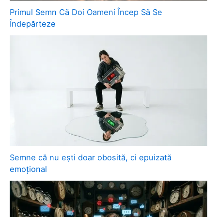
Primul Semn Că Doi Oameni Încep Să Se
Îndepărteze
Semne că nu ești doar obosită, ci epuizată
emoțional