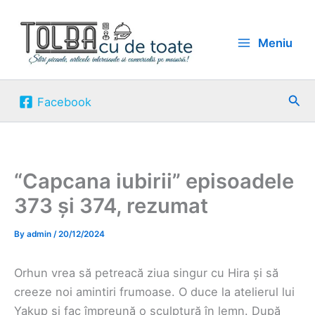
Skip
to
Meniu
content
Sea
Facebook
“Capcana iubirii” episoadele
373 și 374, rezumat
By
admin
/
20/12/2024
Orhun vrea să petreacă ziua singur cu Hira și să
creeze noi amintiri frumoase. O duce la atelierul lui
Yakup și fac împreună o sculptură în lemn. După