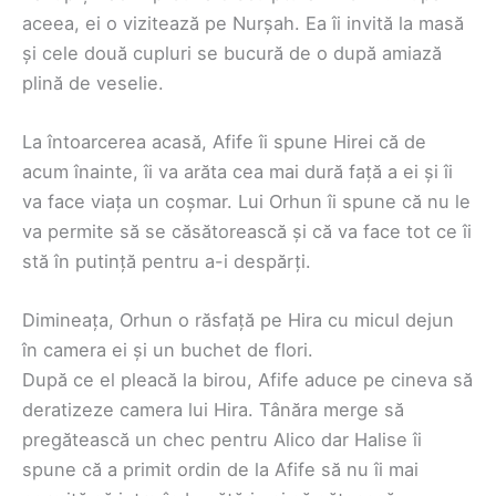
aceea, ei o vizitează pe Nurșah. Ea îi invită la masă
și cele două cupluri se bucură de o după amiază
plină de veselie.
La întoarcerea acasă, Afife îi spune Hirei că de
acum înainte, îi va arăta cea mai dură față a ei și îi
va face viața un coșmar. Lui Orhun îi spune că nu le
va permite să se căsătorească și că va face tot ce îi
stă în putință pentru a-i despărți.
Dimineața, Orhun o răsfață pe Hira cu micul dejun
în camera ei și un buchet de flori.
După ce el pleacă la birou, Afife aduce pe cineva să
deratizeze camera lui Hira. Tânăra merge să
pregătească un chec pentru Alico dar Halise îi
spune că a primit ordin de la Afife să nu îi mai