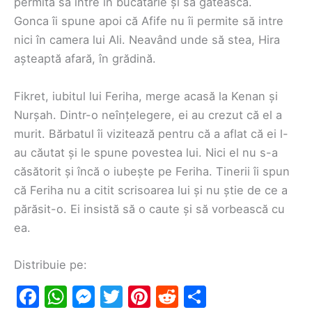
permită să intre în bucătărie și să gătească.
Gonca îi spune apoi că Afife nu îi permite să intre
nici în camera lui Ali. Neavând unde să stea, Hira
așteaptă afară, în grădină.
Fikret, iubitul lui Feriha, merge acasă la Kenan și
Nurșah. Dintr-o neînțelegere, ei au crezut că el a
murit. Bărbatul îi vizitează pentru că a aflat că ei l-
au căutat și le spune povestea lui. Nici el nu s-a
căsătorit și încă o iubește pe Feriha. Tinerii îi spun
că Feriha nu a citit scrisoarea lui și nu știe de ce a
părăsit-o. Ei insistă să o caute și să vorbească cu
ea.
Distribuie pe:
F
W
M
T
Pi
R
S