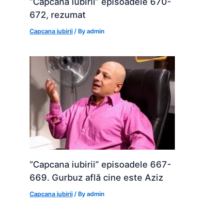
“Capcana iubirii” episoadele 670-
672, rezumat
Capcana iubirii
/ By
admin
“Capcana iubirii” episoadele 667-
669. Gurbuz află cine este Aziz
Capcana iubirii
/ By
admin