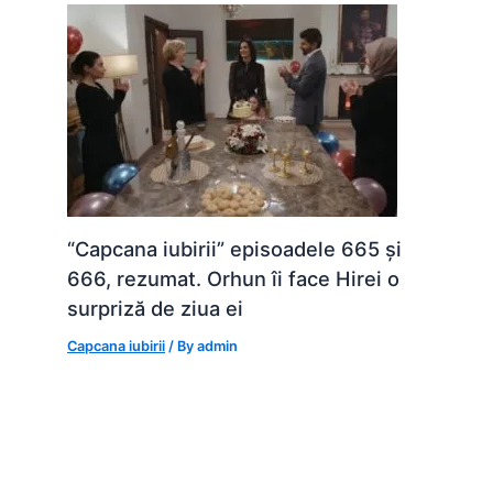
“Capcana iubirii” episoadele 665 și
666, rezumat. Orhun îi face Hirei o
surpriză de ziua ei
Capcana iubirii
/ By
admin