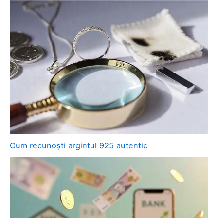
Cum recunoști argintul 925 autentic