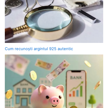
Cum recunoști argintul 925 autentic