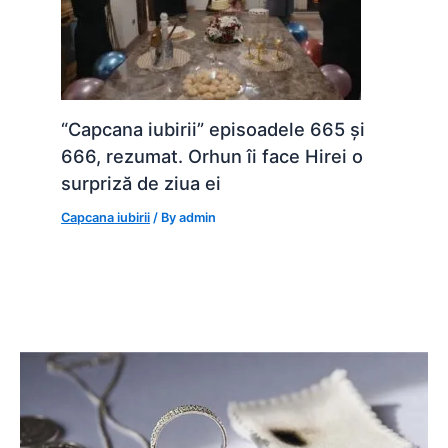
“Capcana iubirii” episoadele 665 și
666, rezumat. Orhun îi face Hirei o
surpriză de ziua ei
Capcana iubirii
/ By
admin