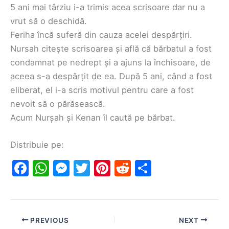
5 ani mai târziu i-a trimis acea scrisoare dar nu a
vrut să o deschidă.
Feriha încă suferă din cauza acelei despărțiri.
Nursah citește scrisoarea și află că bărbatul a fost
condamnat pe nedrept și a ajuns la închisoare, de
aceea s-a despărțit de ea. După 5 ani, când a fost
eliberat, el i-a scris motivul pentru care a fost
nevoit să o părăsească.
Acum Nurșah și Kenan îl caută pe bărbat.
Distribuie pe:
F
W
M
T
Pi
R
S
a
h
e
w
nt
e
h
c
at
s
itt
er
d
ar
e
s
s
er
e
di
e
PREVIOUS
NEXT