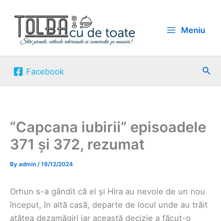
Skip
to
Meniu
content
Sea
Facebook
“Capcana iubirii” episoadele
371 și 372, rezumat
By
admin
/
19/12/2024
Orhun s-a gândit că el și Hira au nevoie de un nou
început, în altă casă, departe de locul unde au trăit
atâtea dezamăgiri iar această decizie a făcut-o