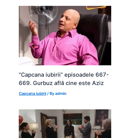
“Capcana iubirii” episoadele 667-
669. Gurbuz află cine este Aziz
Capcana iubirii
/ By
admin