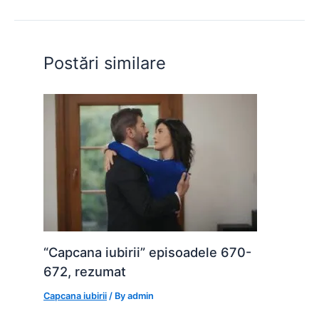
b
A
e
st
t
o
p
n
o
p
g
Postări similare
k
er
“Capcana iubirii” episoadele 670-
672, rezumat
Capcana iubirii
/ By
admin