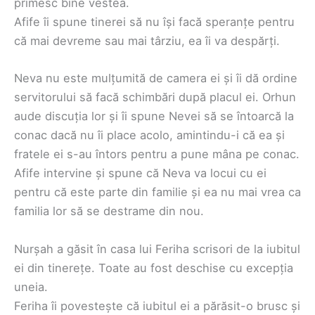
primesc bine vestea.
Afife îi spune tinerei să nu își facă speranțe pentru
că mai devreme sau mai târziu, ea îi va despărți.
Neva nu este mulțumită de camera ei și îi dă ordine
servitorului să facă schimbări după placul ei. Orhun
aude discuția lor și îi spune Nevei să se întoarcă la
conac dacă nu îi place acolo, amintindu-i că ea și
fratele ei s-au întors pentru a pune mâna pe conac.
Afife intervine și spune că Neva va locui cu ei
pentru că este parte din familie și ea nu mai vrea ca
familia lor să se destrame din nou.
Nurșah a găsit în casa lui Feriha scrisori de la iubitul
ei din tinerețe. Toate au fost deschise cu excepția
uneia.
Feriha îi povestește că iubitul ei a părăsit-o brusc și