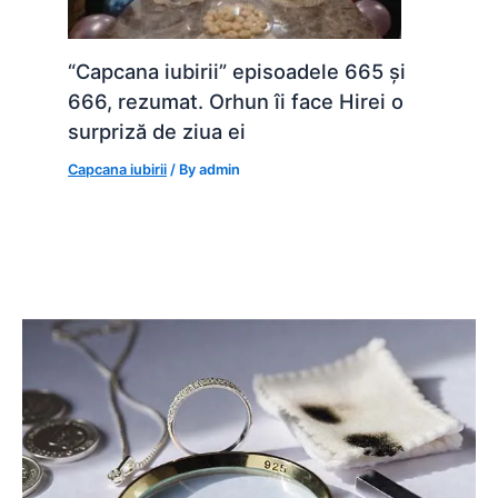
“Capcana iubirii” episoadele 665 și
666, rezumat. Orhun îi face Hirei o
surpriză de ziua ei
Capcana iubirii
/ By
admin