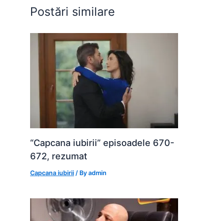
o
p
g
Postări similare
k
er
“Capcana iubirii” episoadele 670-
672, rezumat
Capcana iubirii
/ By
admin