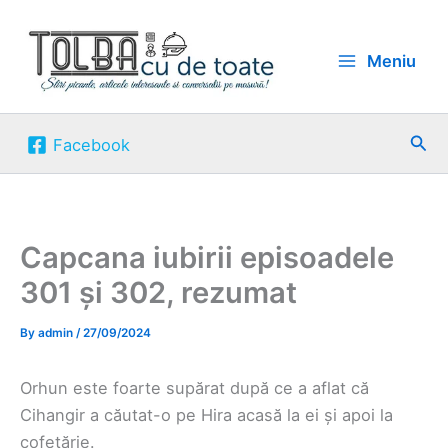
Skip
to
Meniu
content
Sea
Facebook
Capcana iubirii episoadele
301 și 302, rezumat
By
admin
/
27/09/2024
Orhun este foarte supărat după ce a aflat că
Cihangir a căutat-o pe Hira acasă la ei și apoi la
cofetărie.