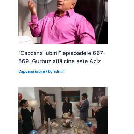
“Capcana iubirii” episoadele 667-
669. Gurbuz află cine este Aziz
Capcana iubirii
/ By
admin