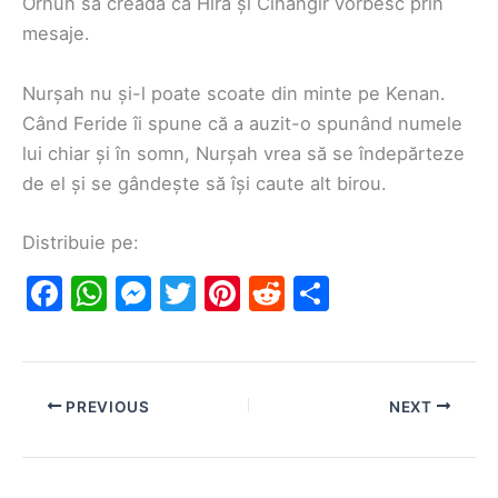
Orhun să creadă că Hira și Cihangir vorbesc prin
mesaje.
Nurșah nu și-l poate scoate din minte pe Kenan.
Când Feride îi spune că a auzit-o spunând numele
lui chiar și în somn, Nurșah vrea să se îndepărteze
de el și se gândește să își caute alt birou.
Distribuie pe:
F
W
M
T
Pi
R
S
a
h
e
w
nt
e
h
c
at
s
itt
er
d
ar
e
s
s
er
e
di
e
PREVIOUS
NEXT
b
A
e
st
t
o
p
n