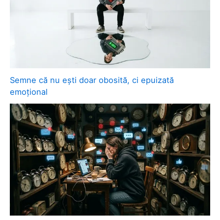
Semne că nu ești doar obosită, ci epuizată
emoțional