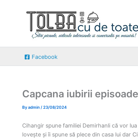
Skip
to
content
Facebook
Capcana iubirii episoade
By
admin
/
23/08/2024
Cihangir spune familiei Demirhanli că vor lua
lovește și îi spune să plece din casa lui dar Ci