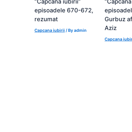
“Capcana iubirii”
“Capcana i
episoadele 670-672,
episoade
rezumat
Gurbuz af
Aziz
Capcana iubirii
/ By
admin
Capcana iubir