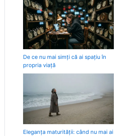
De ce nu mai simți că ai spațiu în
propria viață
Eleganța maturității: când nu mai ai