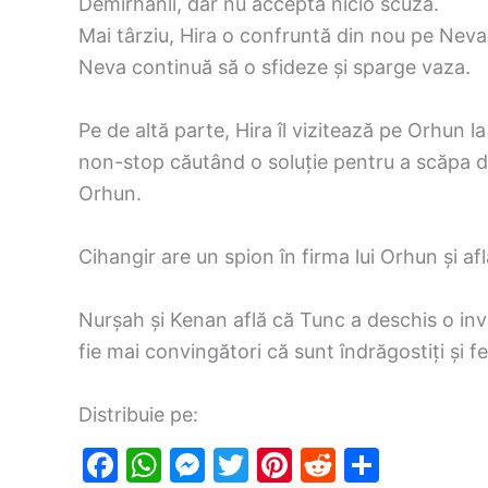
Demirhanli, dar nu acceptă nicio scuză.
Mai târziu, Hira o confruntă din nou pe Neva 
Neva continuă să o sfideze și sparge vaza.
Pe de altă parte, Hira îl vizitează pe Orhun l
non-stop căutând o soluție pentru a scăpa de ve
Orhun.
Cihangir are un spion în firma lui Orhun și afl
Nurșah și Kenan află că Tunc a deschis o inv
fie mai convingători că sunt îndrăgostiți și fer
Distribuie pe:
F
W
M
T
Pi
R
S