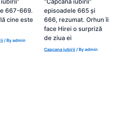
ubirii”
“Capcana iubirii”
le 667-669.
episoadele 665 și
lă cine este
666, rezumat. Orhun îi
face Hirei o surpriză
de ziua ei
ii
/ By
admin
Capcana iubirii
/ By
admin