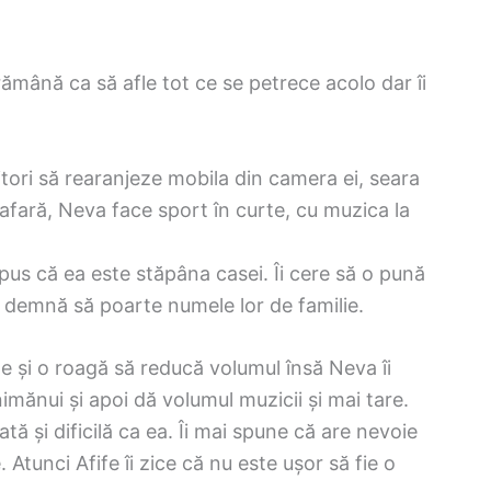
rămână ca să afle tot ce se petrece acolo dar îi
itori să rearanjeze mobila din camera ei, seara
 afară, Neva face sport în curte, cu muzica la
spus că ea este stăpâna casei. Îi cere să o pună
demnă să poarte numele lor de familie.
ne și o roagă să reducă volumul însă Neva îi
imănui și apoi dă volumul muzicii și mai tare.
tă și dificilă ca ea. Îi mai spune că are nevoie
Atunci Afife îi zice că nu este ușor să fie o