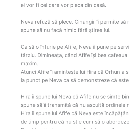
ei vor fi cei care vor pleca din casă.
Neva refuză să plece. Cihangir îi permite să 
spune să nu facă nimic fără știrea lui.
Ca să o înfurie pe Afife, Neva îi pune pe serv
târziu. Dimineața, când Afife își bea cafeaua
maxim.
Atunci Afife îi amintește lui Hira că Orhun a 
la punct pe Neva ca să demonstreze că este 
Hira îi spune lui Neva că Afife nu se simte bi
spune să îi transmită că nu ascultă ordinele n
Hira îi spune lui Afife că Neva este încăpățâna
de timp pentru că nu știe cum să o abordeze. 