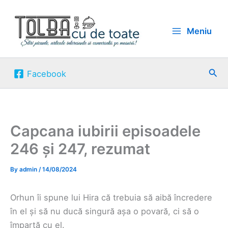
Skip
to
Meniu
content
Sea
Facebook
Capcana iubirii episoadele
246 și 247, rezumat
By
admin
/
14/08/2024
Orhun îi spune lui Hira că trebuia să aibă încredere
în el și să nu ducă singură așa o povară, ci să o
împartă cu el.