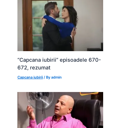
“Capcana iubirii” episoadele 670-
672, rezumat
Capcana iubirii
/ By
admin