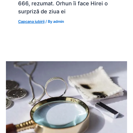
666, rezumat. Orhun îi face Hirei o
surpriză de ziua ei
Capcana iubirii
/ By
admin