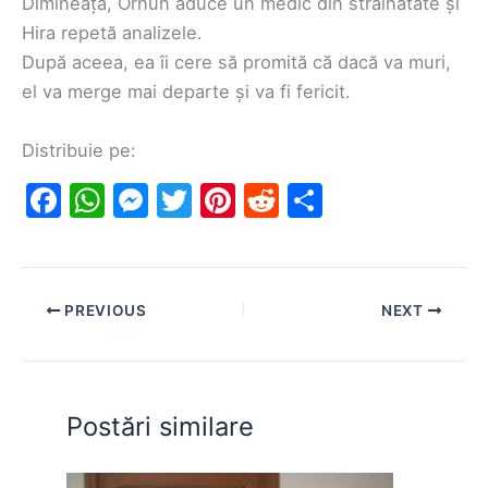
Dimineața, Orhun aduce un medic din străinătate și
Hira repetă analizele.
După aceea, ea îi cere să promită că dacă va muri,
el va merge mai departe și va fi fericit.
Distribuie pe:
F
W
M
T
Pi
R
S
a
h
e
w
nt
e
h
c
at
s
itt
er
d
ar
e
s
s
er
e
di
e
PREVIOUS
NEXT
b
A
e
st
t
o
p
n
o
p
g
Postări similare
k
er