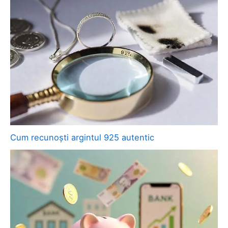
Cum recunoști argintul 925 autentic