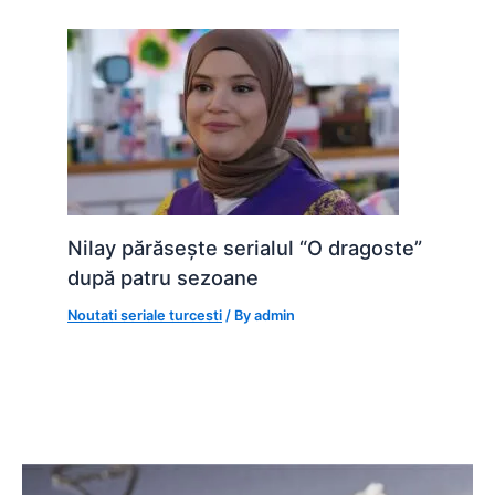
Nilay părăsește serialul “O dragoste”
după patru sezoane
Noutati seriale turcesti
/ By
admin