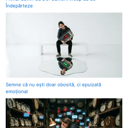
Îndepărteze
Semne că nu ești doar obosită, ci epuizată
emoțional