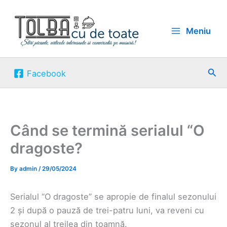
Skip
to
Meniu
content
Sea
Facebook
Când se termină serialul “O
dragoste?
By
admin
/
29/05/2024
Serialul “O dragoste” se apropie de finalul sezonului
2 și după o pauză de trei-patru luni, va reveni cu
sezonul al treilea din toamnă.