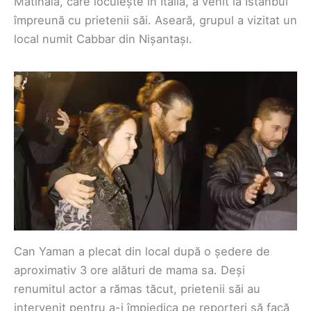
Matinală, care locuiește în Italia, a venit la Istanbul
împreună cu prietenii săi. Aseară, grupul a vizitat un
local numit Cabbar din Nișantașı.
Can Yaman a plecat din local după o ședere de
aproximativ 3 ore alături de mama sa. Deși
renumitul actor a rămas tăcut, prietenii săi au
intervenit pentru a-i împiedica pe reporteri să facă