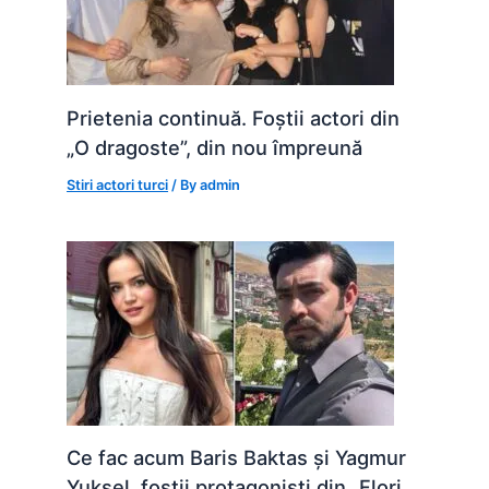
Prietenia continuă. Foștii actori din
„O dragoste”, din nou împreună
Stiri actori turci
/ By
admin
Ce fac acum Baris Baktas și Yagmur
Yuksel, foștii protagoniști din „Flori