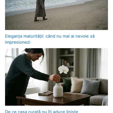
Eleganța maturității: când nu mai ai nevoie să
impresionezi
De ce casa curată nu îți aduce liniște