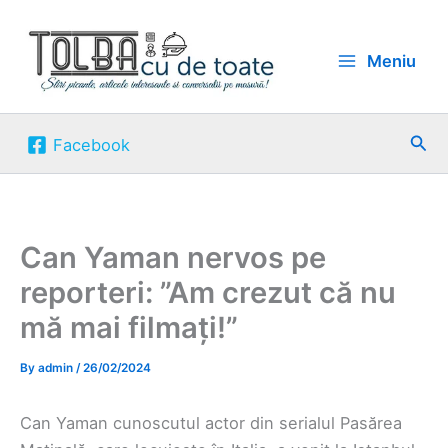
Skip
to
Meniu
content
Sea
Facebook
Can Yaman nervos pe
reporteri: ”Am crezut că nu
mă mai filmați!”
By
admin
/
26/02/2024
Can Yaman cunoscutul actor din serialul Pasărea