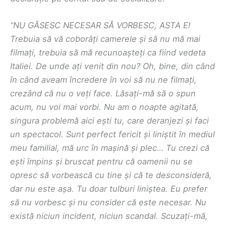
“NU GĂSESC NECESAR SĂ VORBESC, ASTA E!
Trebuia să vă coborâți camerele și să nu mă mai
filmați, trebuia să mă recunoașteți ca fiind vedeta
Italiei. De unde ați venit din nou? Oh, bine, din când
în când aveam încredere în voi să nu ne filmați,
crezând că nu o veți face. Lăsați-mă să o spun
acum, nu voi mai vorbi. Nu am o noapte agitată,
singura problemă aici ești tu, care deranjezi și faci
un spectacol. Sunt perfect fericit și liniștit în mediul
meu familial, mă urc în mașină și plec… Tu crezi că
ești împins și bruscat pentru că oamenii nu se
opresc să vorbească cu tine și că te desconsideră,
dar nu este așa. Tu doar tulburi liniștea. Eu prefer
să nu vorbesc și nu consider că este necesar. Nu
există niciun incident, niciun scandal. Scuzați-mă,