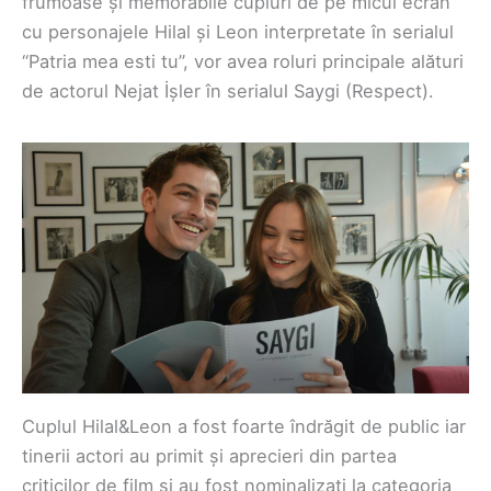
frumoase și memorabile cupluri de pe micul ecran
cu personajele Hilal și Leon interpretate în serialul
“Patria mea esti tu”, vor avea roluri principale alături
de actorul Nejat İșler în serialul Saygi (Respect).
Cuplul Hilal&Leon a fost foarte îndrăgit de public iar
tinerii actori au primit și aprecieri din partea
criticilor de film și au fost nominalizați la categoria