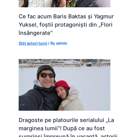
Ce fac acum Baris Baktas și Yagmur
Yuksel, foștii protagoniști din „Flori
însângerate”
Stiri actori turci
/ By
admin
Dragoste pe platourile serialului „La
marginea lumii”! După ce au fost
surprinși împreună în vacanță, actorii