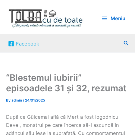
Skip
to
Meniu
content
Sea
Facebook
“Blestemul iubirii”
episoadele 31 și 32, rezumat
By
admin
/
24/01/2025
După ce Gülcemal află că Mert a fost logodnicul
Devei, monstrul pe care încerca să-l ascundă în
adâncul său iese la suprafață. Cu comportamentul