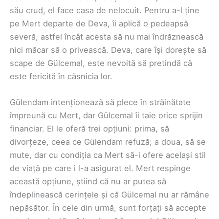
său crud, el face casa de nelocuit. Pentru a-l ține
pe Mert departe de Deva, îi aplică o pedeapsă
severă, astfel încât acesta să nu mai îndrăznească
nici măcar să o privească. Deva, care își dorește să
scape de Gülcemal, este nevoită să pretindă că
este fericită în căsnicia lor.
Gülendam intenționează să plece în străinătate
împreună cu Mert, dar Gülcemal îi taie orice sprijin
financiar. El le oferă trei opțiuni: prima, să
divorțeze, ceea ce Gülendam refuză; a doua, să se
mute, dar cu condiția ca Mert să-i ofere același stil
de viață pe care i l-a asigurat el. Mert respinge
această opțiune, știind că nu ar putea să
îndeplinească cerințele și că Gülcemal nu ar rămâne
nepăsător. În cele din urmă, sunt forțați să accepte