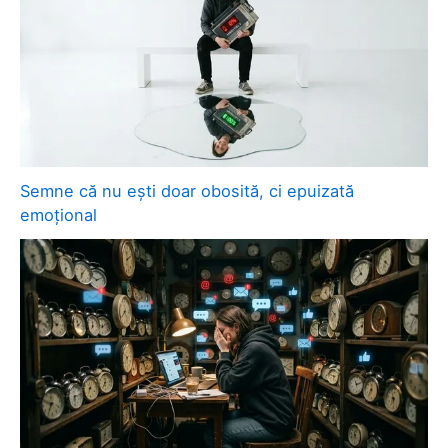
Semne că nu ești doar obosită, ci epuizată
emoțional