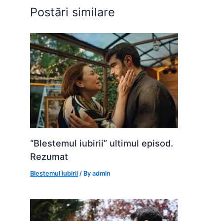
o
p
g
Postări similare
k
er
“Blestemul iubirii” ultimul episod.
Rezumat
Blestemul iubirii
/ By
admin