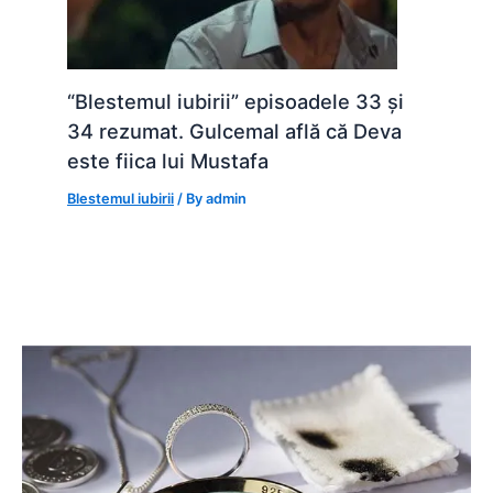
“Blestemul iubirii” episoadele 33 și
34 rezumat. Gulcemal află că Deva
este fiica lui Mustafa
Blestemul iubirii
/ By
admin