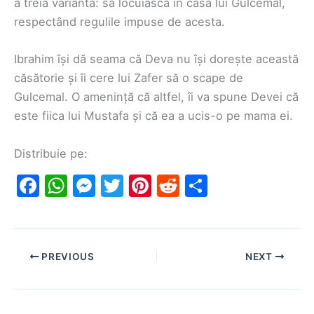
a treia variantă: să locuiască în casa lui Gülcemal,
respectând regulile impuse de acesta.
Ibrahim își dă seama că Deva nu își dorește această
căsătorie și îi cere lui Zafer să o scape de
Gulcemal. O amenință că altfel, îi va spune Devei că
este fiica lui Mustafa și că ea a ucis-o pe mama ei.
Distribuie pe:
F
W
M
T
Pi
R
S
a
h
e
w
nt
e
h
c
at
s
itt
er
d
ar
e
s
s
er
e
di
e
PREVIOUS
NEXT
b
A
e
st
t
o
p
n