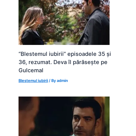
“Blestemul iubirii” episoadele 35 și
36, rezumat. Deva îl părăsește pe
Gulcemal
Blestemul iubirii
/ By
admin