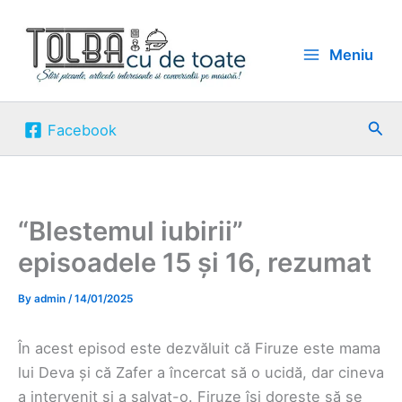
Skip
to
Meniu
content
Sea
Facebook
“Blestemul iubirii”
episoadele 15 și 16, rezumat
By
admin
/
14/01/2025
În acest episod este dezvăluit că Firuze este mama
lui Deva și că Zafer a încercat să o ucidă, dar cineva
a intervenit și a salvat-o. Firuze își dorește să se