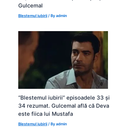
Gulcemal
Blestemul iubirii
/ By
admin
“Blestemul iubirii” episoadele 33 și
34 rezumat. Gulcemal află că Deva
este fiica lui Mustafa
Blestemul iubirii
/ By
admin