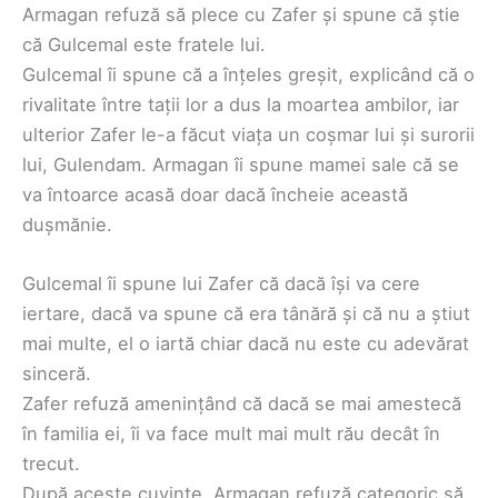
Armagan refuză să plece cu Zafer și spune că știe
că Gulcemal este fratele lui.
Gulcemal îi spune că a înțeles greșit, explicând că o
rivalitate între tații lor a dus la moartea ambilor, iar
ulterior Zafer le-a făcut viața un coșmar lui și surorii
lui, Gulendam. Armagan îi spune mamei sale că se
va întoarce acasă doar dacă încheie această
dușmănie.
Gulcemal îi spune lui Zafer că dacă își va cere
iertare, dacă va spune că era tânără și că nu a știut
mai multe, el o iartă chiar dacă nu este cu adevărat
sinceră.
Zafer refuză amenințând că dacă se mai amestecă
în familia ei, îi va face mult mai mult rău decât în
trecut.
După aceste cuvinte, Armagan refuză categoric să