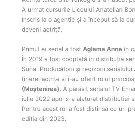
A urmat cursurile Liceului Anatolian Bo
înscris la o agenție și a început să ia c
deveni actriță.
Primul ei serial a fost
Aglama Anne
în c
În 2019 a fost cooptată în distribuția ser
Suna. Producătorii și regizorii serialulu
tinerei actrițe și i-au oferit rolul princip
(Moștenirea)
. A părăsit serialul TV Ema
iulie 2022 apoi s-a alaturat distributiei s
Pentru acest rol a fost distinsa cu un pr
editia din 2023.