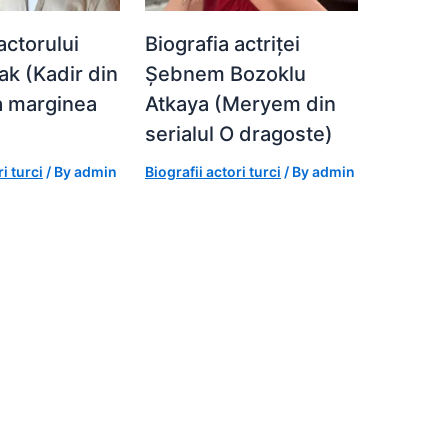
actorului
Biografia actriței
ak (Kadir din
Șebnem Bozoklu
La marginea
Atkaya (Meryem din
serialul O dragoste)
i turci
/ By
admin
Biografii actori turci
/ By
admin