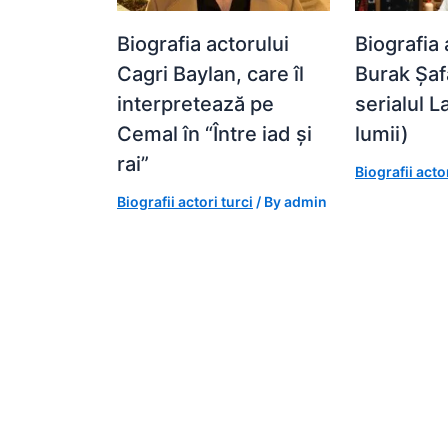
Biografia actorului
Biografia 
Cagri Baylan, care îl
Burak Șaf
interpretează pe
serialul 
Cemal în “Între iad și
lumii)
rai”
Biografii actor
Biografii actori turci
/ By
admin