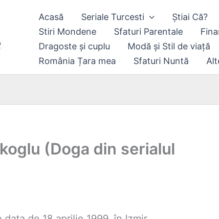
Acasă
Seriale Turcesti
Știai Că?
Stiri Mondene
Sfaturi Parentale
Fina
Dragoste și cuplu
Modă și Stil de viață
România Țara mea
Sfaturi Nuntă
Alt
rkoglu (Doga din serialul
 data de 18 aprilie 1999, în Izmir.