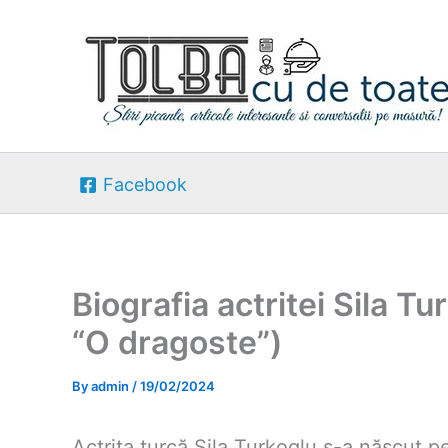
Skip
to
content
Facebook
Biografia actritei Sila Tu
“O dragoste”)
By
admin
/
19/02/2024
Actrița turcă Sila Turkoglu s-a născut pe