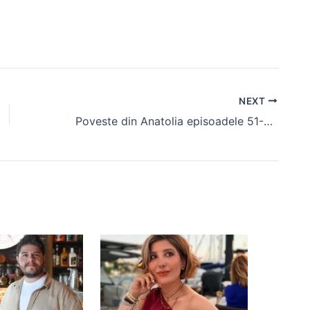
NEXT
Poveste din Anatolia episoadele 51-53 la TV (rezumat) Sezonul 2