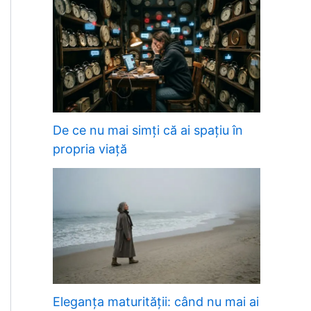
De ce nu mai simți că ai spațiu în
propria viață
Eleganța maturității: când nu mai ai