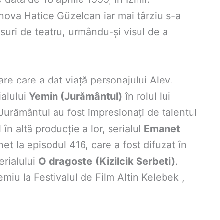
rnova Hatice Güzelcan iar mai târziu s-a
ursuri de teatru, urmându-și visul de a
are care a dat viață personajului Alev.
ialului
Yemin (Jurământul)
în rolul lui
i Jurământul au fost impresionați de talentul
al în altă producție a lor, serialul
Emanet
net la episodul 416, care a fost difuzat în
erialului
O dragoste
(Kizilcik Serbeti)
.
emiu la Festivalul de Film Altin Kelebek ,