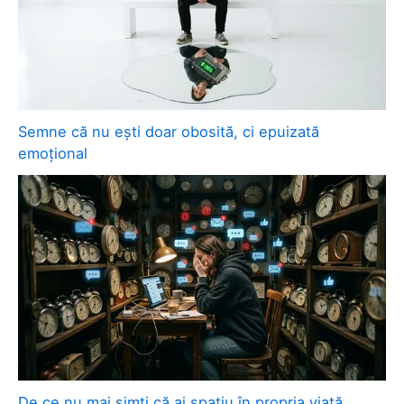
Semne că nu ești doar obosită, ci epuizată
emoțional
De ce nu mai simți că ai spațiu în propria viață