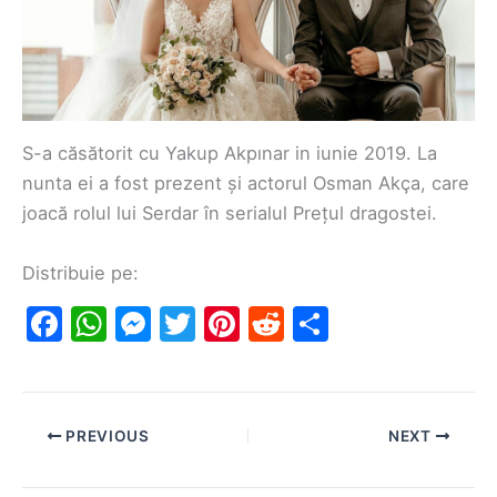
S-a căsătorit cu Yakup Akpınar in iunie 2019. La
nunta ei a fost prezent și actorul Osman Akça, care
joacă rolul lui Serdar în serialul Prețul dragostei.
Distribuie pe:
F
W
M
T
Pi
R
S
a
h
e
w
nt
e
h
c
at
s
itt
er
d
ar
e
s
s
er
e
di
e
PREVIOUS
NEXT
b
A
e
st
t