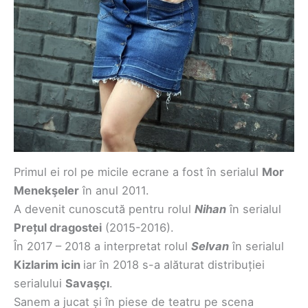
Primul ei rol pe micile ecrane a fost în serialul
Mor
Menekşeler
în anul 2011.
A devenit cunoscută pentru rolul
Nihan
în serialul
Prețul dragostei
(2015-2016).
În 2017 – 2018 a interpretat rolul
Selvan
în serialul
Kizlarim icin
iar în 2018 s-a alăturat distribuției
serialului
Savaşçı
.
Sanem a jucat și în piese de teatru pe scena