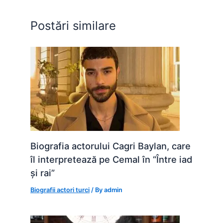
o
p
n
o
p
g
Postări similare
k
er
Biografia actorului Cagri Baylan, care
îl interpretează pe Cemal în “Între iad
și rai”
Biografii actori turci
/ By
admin