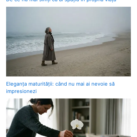
Eleganța maturității: când nu mai ai nevoie să
impresionezi