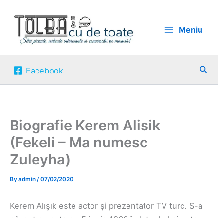
Skip
to
Meniu
content
Sea
Facebook
Biografie Kerem Alisik
(Fekeli – Ma numesc
Zuleyha)
By
admin
/
07/02/2020
Kerem Alışık este actor și prezentator TV turc. S-a