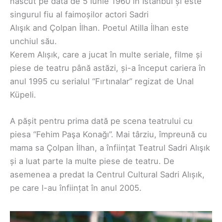
născut pe data de 5 iunie 1960 în Istanbul și este
singurul fiu al faimoșilor actori Sadri
Alışık and Çolpan İlhan. Poetul Atilla İlhan este
unchiul său.
Kerem Alıșık, care a jucat în multe seriale, filme și
piese de teatru până astăzi, și-a început cariera în
anul 1995 cu serialul “Fırtınalar” regizat de Unal
Küpeli.
A pășit pentru prima dată pe scena teatrului cu
piesa “Fehim Paşa Konağı”. Mai târziu, împreună cu
mama sa Çolpan İlhan, a înființat Teatrul Sadri Alışık
și a luat parte la multe piese de teatru. De
asemenea a predat la Centrul Cultural Sadri Alıșık,
pe care l-au înființat în anul 2005.