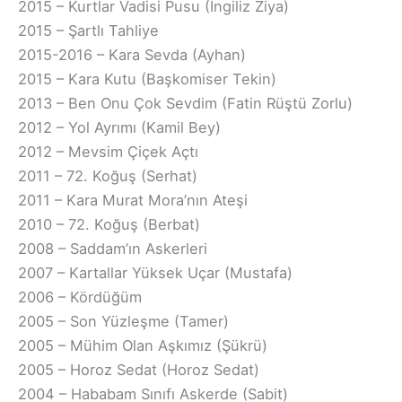
2015 – Kurtlar Vadisi Pusu (İngiliz Ziya)
2015 – Şartlı Tahliye
2015-2016 – Kara Sevda (Ayhan)
2015 – Kara Kutu (Başkomiser Tekin)
2013 – Ben Onu Çok Sevdim (Fatin Rüştü Zorlu)
2012 – Yol Ayrımı (Kamil Bey)
2012 – Mevsim Çiçek Açtı
2011 – 72. Koğuş (Serhat)
2011 – Kara Murat Mora’nın Ateşi
2010 – 72. Koğuş (Berbat)
2008 – Saddam’ın Askerleri
2007 – Kartallar Yüksek Uçar (Mustafa)
2006 – Kördüğüm
2005 – Son Yüzleşme (Tamer)
2005 – Mühim Olan Aşkımız (Şükrü)
2005 – Horoz Sedat (Horoz Sedat)
2004 – Hababam Sınıfı Askerde (Sabit)