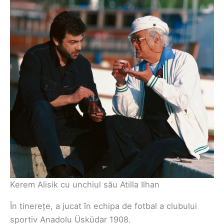
Kerem Alisik cu unchiul său Atilla Ilhan
În tinerețe, a jucat în echipa de fotbal a clubului
sportiv Anadolu Üsküdar 1908.