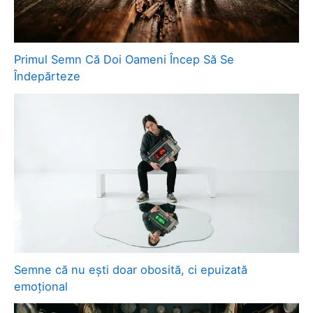
Primul Semn Că Doi Oameni Încep Să Se
Îndepărteze
Semne că nu ești doar obosită, ci epuizată
emoțional