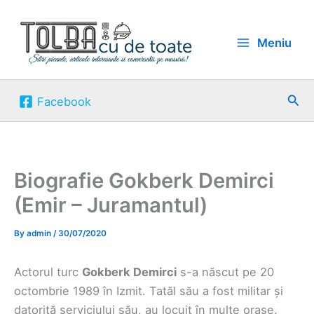
Skip
to
Meniu
content
Sea
Facebook
Biografie Gokberk Demirci
(Emir – Juramantul)
By
admin
/
30/07/2020
Actorul turc
Gokberk Demirci
s-a născut pe 20
octombrie 1989 în Izmit. Tatăl său a fost militar și
datorită serviciului său, au locuit în multe orașe.