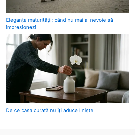
Eleganța maturității: când nu mai ai nevoie să
impresionezi
De ce casa curată nu îți aduce liniște