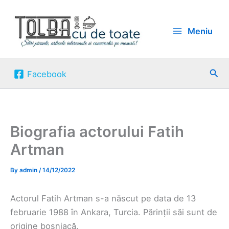
Skip
to
Meniu
content
Sea
Facebook
Biografia actorului Fatih
Artman
By
admin
/
14/12/2022
Actorul Fatih Artman s-a născut pe data de 13
februarie 1988 în Ankara, Turcia. Părinții săi sunt de
origine bosniacă.