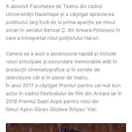
A absolvit Facultatea de Teatru din cadrul
Universității Hacettepe și a câștigat aprecierea
publicului larg încă de la prima apariție pe micul
ecran în serialul Behzat Ç. Bir Ankara Polisiyesi în
care a intrepretat rolul polițistului Harun.
Cariera sa a avut o ascensiune rapidă și include
roluri principale și secundare memorabile atât în
producții cinematografice și în seriale de
televiziune cât și în piese de teatru.
În anul 2017 a câștigat Premiul pentru cel mai bun
actor în cadrul Festivalului de film din Ankara iar în
2018 Premiul Sadri Alışık pentru rolul din
filmul ‘Aşkın Gören Gözlere İhtiyacı Yok’.