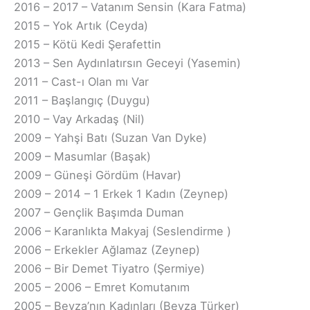
2016 – 2017 – Vatanım Sensin (Kara Fatma)
2015 – Yok Artık (Ceyda)
2015 – Kötü Kedi Şerafettin
2013 – Sen Aydınlatırsın Geceyi (Yasemin)
2011 – Cast-ı Olan mı Var
2011 – Başlangıç (Duygu)
2010 – Vay Arkadaş (Nil)
2009 – Yahşi Batı (Suzan Van Dyke)
2009 – Masumlar (Başak)
2009 – Güneşi Gördüm (Havar)
2009 – 2014 – 1 Erkek 1 Kadın (Zeynep)
2007 – Gençlik Başımda Duman
2006 – Karanlıkta Makyaj (Seslendirme )
2006 – Erkekler Ağlamaz (Zeynep)
2006 – Bir Demet Tiyatro (Şermiye)
2005 – 2006 – Emret Komutanım
2005 – Beyza’nın Kadınları (Beyza Türker)