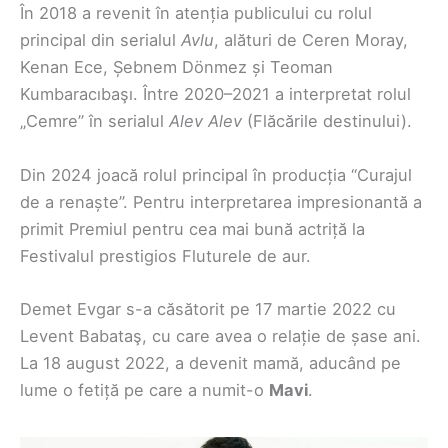
În 2018 a revenit în atenția publicului cu rolul
principal din serialul
Avlu
, alături de Ceren Moray,
Kenan Ece, Șebnem Dönmez și Teoman
Kumbaracıbaşı. Între 2020–2021 a interpretat rolul
„Cemre” în serialul
Alev Alev
(Flăcările destinului).
Din 2024 joacă rolul principal în producția “Curajul
de a renaște”. Pentru interpretarea impresionantă a
primit Premiul pentru cea mai bună actriță la
Festivalul prestigios Fluturele de aur.
Demet Evgar s-a căsătorit pe 17 martie 2022 cu
Levent Babataş, cu care avea o relație de șase ani.
La 18 august 2022, a devenit mamă, aducând pe
lume o fetiță pe care a numit-o
Mavi
.