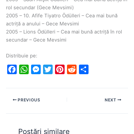
rol secundar (Gece Mevsimi)
2005 – 10. Afife Tiyatro Ödülleri – Cea mai bună
actriță a anului – Gece Mevsimi
2005 – Lions Ödülleri – Cea mai bună actriță în rol
secundar – Gece Mevsimi
Distribuie pe:
F
W
M
T
Pi
R
S
a
h
e
w
nt
e
h
c
at
s
itt
er
d
ar
e
s
s
er
e
di
e
PREVIOUS
NEXT
b
A
e
st
t
o
p
n
o
p
g
Postări similare