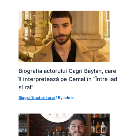
k
er
Biografia actorului Cagri Baylan, care
îl interpretează pe Cemal în “Între iad
și rai”
Biografii actori turci
/ By
admin