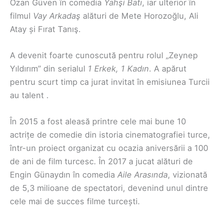
Ozan Güven în comedia
Yahşi Batı
, iar ulterior în
filmul
Vay Arkadaş
alături de Mete Horozoğlu, Ali
Atay și Fırat Tanış.
A devenit foarte cunoscută pentru rolul „Zeynep
Yıldırım” din serialul
1 Erkek, 1 Kadın
. A apărut
pentru scurt timp ca jurat invitat în emisiunea Turcii
au talent .
În 2015 a fost aleasă printre cele mai bune 10
actrițe de comedie din istoria cinematografiei turce,
într-un proiect organizat cu ocazia aniversării a 100
de ani de film turcesc. În 2017 a jucat alături de
Engin Günaydın în comedia
Aile Arasında
, vizionată
de 5,3 milioane de spectatori, devenind unul dintre
cele mai de succes filme turcești.