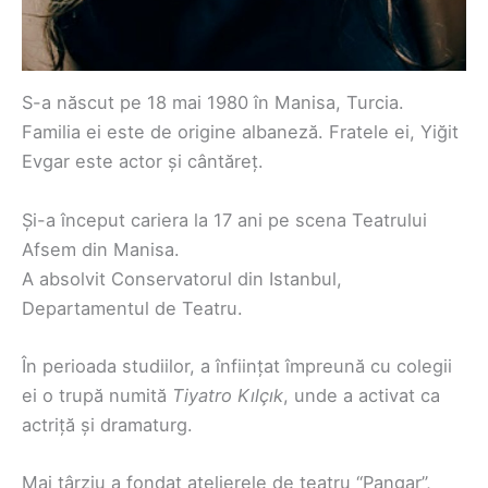
S-a născut pe 18 mai 1980 în Manisa, Turcia.
Familia ei este de origine albaneză. Fratele ei, Yiğit
Evgar este actor și cântăreț.
Și-a început cariera la 17 ani pe scena Teatrului
Afsem din Manisa.
A absolvit Conservatorul din Istanbul,
Departamentul de Teatru.
În perioada studiilor, a înființat împreună cu colegii
ei o trupă numită
Tiyatro Kılçık
, unde a activat ca
actriță și dramaturg.
Mai târziu a fondat atelierele de teatru “Pangar”,