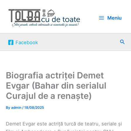
Skip
to
Meniu
content
Sea
Facebook
Biografia actriței Demet
Evgar (Bahar din serialul
Curajul de a renaște)
By
admin
/
18/08/2025
Demet Evgar este actriță turcă de teatru, seriale și