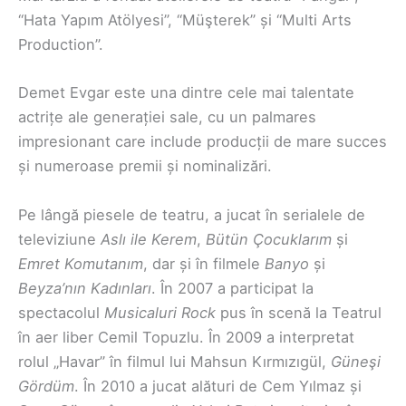
“Hata Yapım Atölyesi”, “Müşterek” și “Multi Arts
Production”.
Demet Evgar este una dintre cele mai talentate
actrițe ale generației sale, cu un palmares
impresionant care include producții de mare succes
și numeroase premii și nominalizări.
Pe lângă piesele de teatru, a jucat în serialele de
televiziune
Aslı ile Kerem
,
Bütün Çocuklarım
și
Emret Komutanım
, dar și în filmele
Banyo
și
Beyza’nın Kadınları
. În 2007 a participat la
spectacolul
Musicaluri Rock
pus în scenă la Teatrul
în aer liber Cemil Topuzlu. În 2009 a interpretat
rolul „Havar” în filmul lui Mahsun Kırmızıgül,
Güneşi
Gördüm
. În 2010 a jucat alături de Cem Yılmaz și