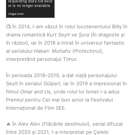
📺 În 2014, l-am văzut în rolul locotenentului Billy în
drama romantică
Kurt Seyit ve Şura
(
În dragoste și
în război
), iar în 2018 a intrat în universul fantastic
al serialului
Hakan: Muhafız
(
Protectorul
),
interpretând personajul Timur.
În perioada 2018–2019, a dat viață personajului
Seyit în serialul
Gülperi
, iar în 2019 a impresionat în
filmul
Omar and Us
, unde rolul lui İsmet i-a adus
Premiul pentru Cel mai bun actor la Festivalul
Internațional de Film SEE.
🔥 În
Alev Alev
(
Flăcările destinului
), serial difuzat
între 2020 și 2021, l-a interpretat pe Çelebi