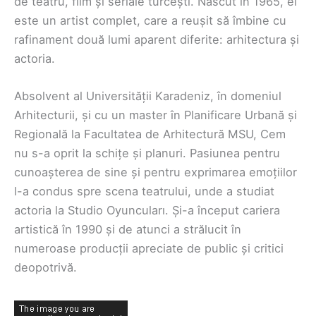
de teatru, film și seriale turcești. Născut în 1965, el
este un artist complet, care a reușit să îmbine cu
rafinament două lumi aparent diferite: arhitectura și
actoria.
Absolvent al Universității Karadeniz, în domeniul
Arhitecturii, și cu un master în Planificare Urbană și
Regională la Facultatea de Arhitectură MSU, Cem
nu s-a oprit la schițe și planuri. Pasiunea pentru
cunoașterea de sine și pentru exprimarea emoțiilor
l-a condus spre scena teatrului, unde a studiat
actoria la Studio Oyuncuları. Și-a început cariera
artistică în 1990 și de atunci a strălucit în
numeroase producții apreciate de public și critici
deopotrivă.