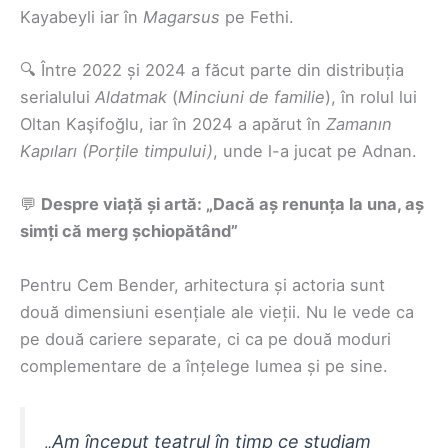
Kayabeyli iar în
Magarsus
pe Fethi.
🔍 Între 2022 și 2024 a făcut parte din distribuția
serialului
Aldatmak
(
Minciuni de familie
), în rolul lui
Oltan Kaşifoğlu, iar în 2024 a apărut în
Zamanın
Kapıları
(Porțile timpului)
, unde l-a jucat pe Adnan.
💬
Despre viață și artă: „Dacă aș renunța la una, aș
simți că merg șchiopătând”
Pentru Cem Bender, arhitectura și actoria sunt
două dimensiuni esențiale ale vieții. Nu le vede ca
pe două cariere separate, ci ca pe două moduri
complementare de a înțelege lumea și pe sine.
„Am început teatrul în timp ce studiam