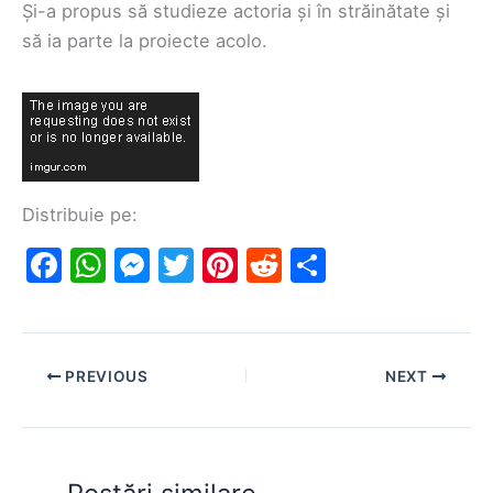
Și-a propus să studieze actoria și în străinătate și
să ia parte la proiecte acolo.
Distribuie pe:
F
W
M
T
Pi
R
S
a
h
e
w
nt
e
h
c
at
s
itt
er
d
ar
e
s
s
er
e
di
e
PREVIOUS
NEXT
b
A
e
st
t
o
p
n
o
p
g