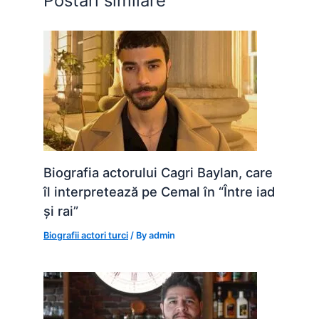
Postări similare
k
er
Biografia actorului Cagri Baylan, care
îl interpretează pe Cemal în “Între iad
și rai”
Biografii actori turci
/ By
admin