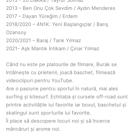
2013 – 20 Dakika / Tayfur Solmaz
2013 – Ben Onu Çok Sevdim / Aydın Menderes
2017 – Dayan Yüreğim / Erdem
2018/2020 – 4N1K: Yeni Başlangıçlar / Barış
Ozansoy
2020/2021 – Baraj / Tarık Yılmaz
2021- Aşk Mantık İntikam / Çınar Yılmaz
Când nu este pe platourile de filmare, Burak se
întâlnește cu prietenii, joacă baschet, filmează
videoclipuri pentru YouTube.
Are o pasiune pentru sportul în natură, mai ales
surfing și kitesurf. Echitația și cursele off-road sunt
printre activitățile lui favorite iar boxul, baschetul și
skatingul sunt sporturile lui favorite.
Îi place să descopere locuri noi și să încerce
mâncăruri și arome noi.