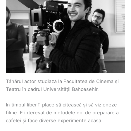
Tânărul actor studiază la Facultatea de Cinema și
Teatru în cadrul Universității Bahcesehir.
In timpul liber îi place să citească și să vizioneze
filme. E interesat de metodele noi de preparare a
cafelei și face diverse experimente acasă.