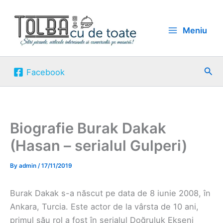
Skip
to
Meniu
content
Sea
Facebook
Biografie Burak Dakak
(Hasan – serialul Gulperi)
By
admin
/
17/11/2019
Burak Dakak s-a născut pe data de 8 iunie 2008, în
Ankara, Turcia. Este actor de la vârsta de 10 ani,
primul său rol a fost în serialul Doğruluk Ekseni