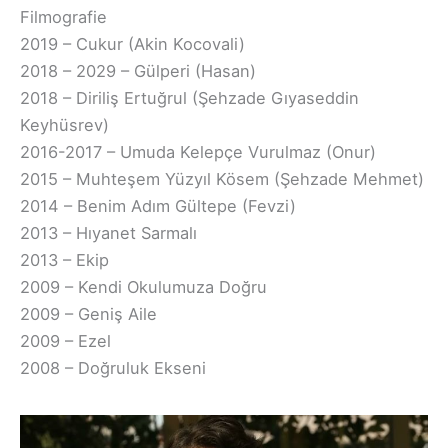
Filmografie
2019 – Cukur (Akin Kocovali)
2018 – 2029 – Gülperi (Hasan)
2018 – Diriliş Ertuğrul (Şehzade Gıyaseddin
Keyhüsrev)
2016-2017 – Umuda Kelepçe Vurulmaz (Onur)
2015 – Muhteşem Yüzyıl Kösem (Şehzade Mehmet)
2014 – Benim Adım Gültepe (Fevzi)
2013 – Hıyanet Sarmalı
2013 – Ekip
2009 – Kendi Okulumuza Doğru
2009 – Geniş Aile
2009 – Ezel
2008 – Doğruluk Ekseni