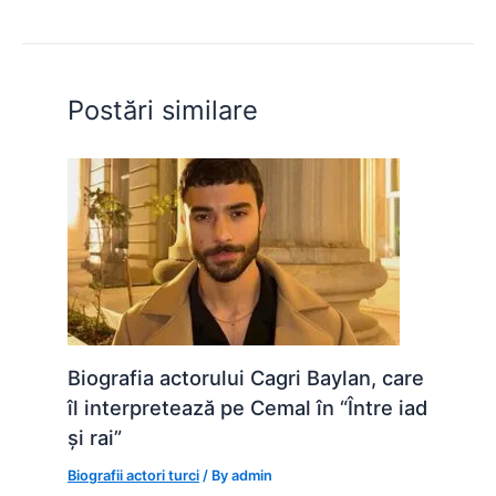
b
A
e
st
t
o
p
n
o
p
g
Postări similare
k
er
Biografia actorului Cagri Baylan, care
îl interpretează pe Cemal în “Între iad
și rai”
Biografii actori turci
/ By
admin