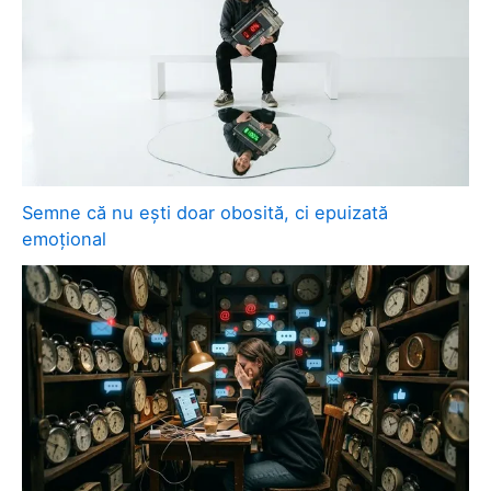
Semne că nu ești doar obosită, ci epuizată
emoțional