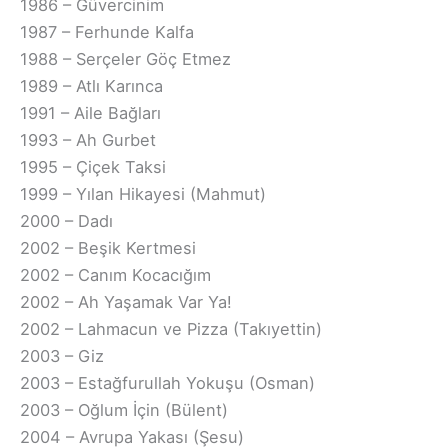
1986 – Güvercinim
1987 – Ferhunde Kalfa
1988 – Serçeler Göç Etmez
1989 – Atlı Karınca
1991 – Aile Bağları
1993 – Ah Gurbet
1995 – Çiçek Taksi
1999 – Yılan Hikayesi (Mahmut)
2000 – Dadı
2002 – Beşik Kertmesi
2002 – Canım Kocacığım
2002 – Ah Yaşamak Var Ya!
2002 – Lahmacun ve Pizza (Takıyettin)
2003 – Giz
2003 – Estağfurullah Yokuşu (Osman)
2003 – Oğlum İçin (Bülent)
2004 – Avrupa Yakası (Şesu)