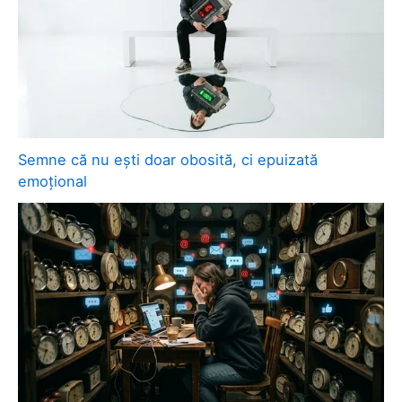
Semne că nu ești doar obosită, ci epuizată
emoțional