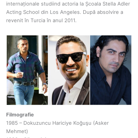
internaționale studiind actoria la Școala Stella Adler
Acting School din Los Angeles. După absolvire a
revenit în Turcia în anul 2011.
Filmografie
1985 – Dokuzuncu Hariciye Koğuşu (Asker
Mehmet)