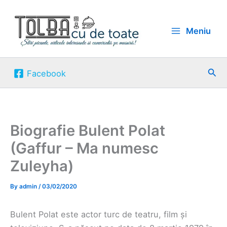
Skip
to
Meniu
content
Sea
Facebook
Biografie Bulent Polat
(Gaffur – Ma numesc
Zuleyha)
By
admin
/
03/02/2020
Bulent Polat este actor turc de teatru, film și