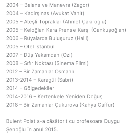
2004 – Balans ve Manevra (Zagor)
2004 – Kadirşinas (Avukat Vahit)
2005 – Ateşli Topraklar (Ahmet Çakıroğlu)
2005 – Keloğlan Kara Prens’e Karşı (Cankuşoğlan)
2006 – Rüyalarda Buluşuruz (Halil)
2005 – Otel İstanbul
2007 – Düş Yakamdan (Ozi)
2008 – Sıfır Noktası (Sinema Filmi)
2012 – Bir Zamanlar Osmanlı
2013-2014 – Karagül (Sabri)
2014 – Gölgedekiler
2014-2016 – Kertenkele Yeniden Doğuş
2018 – Bir Zamanlar Çukurova (Kahya Gaffur)
Bulent Polat s-a căsătorit cu profesoara Duygu
Șenoğlu în anul 2015.