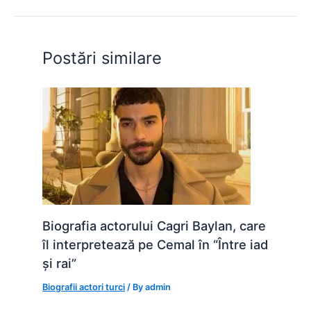
b
A
e
st
t
o
p
n
o
p
g
Postări similare
k
er
Biografia actorului Cagri Baylan, care
îl interpretează pe Cemal în “Între iad
și rai”
Biografii actori turci
/ By
admin