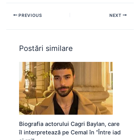
c
at
s
itt
er
d
ar
e
s
s
er
e
di
e
PREVIOUS
NEXT
b
A
e
st
t
o
p
n
o
p
g
Postări similare
k
er
Biografia actorului Cagri Baylan, care
îl interpretează pe Cemal în “Între iad