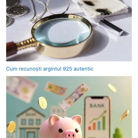
Cum recunoști argintul 925 autentic