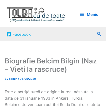
Skip
to
Meniu
content
Sea
Facebook
Biografie Belcim Bilgin (Naz
– Vieti la rascruce)
By
admin
/
06/05/2020
Este o actriță turcă de origine kurdă, născută la
data de 31 ianuarie 1983 în Ankara, Turcia.
Belcim este verișoara actriței Rojda Demirer (actrita