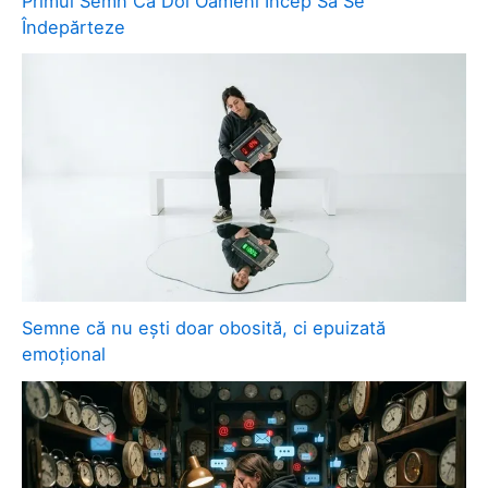
Primul Semn Că Doi Oameni Încep Să Se
Îndepărteze
Semne că nu ești doar obosită, ci epuizată
emoțional