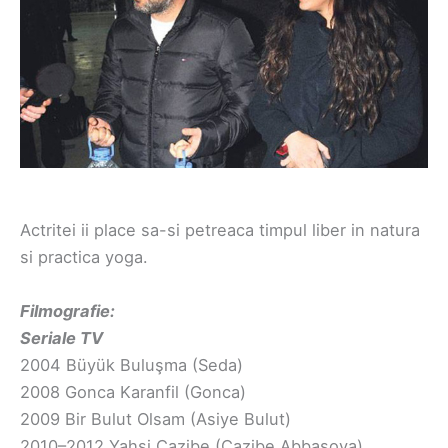
Actritei ii place sa-si petreaca timpul liber in natura
si practica yoga.
Filmografie:
Seriale TV
2004 Büyük Buluşma (Seda)
2008 Gonca Karanfil (Gonca)
2009 Bir Bulut Olsam (Asiye Bulut)
2010–2012 Yahşi Cazibe (Cazibe Abbasova)