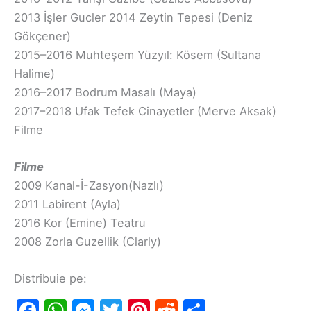
2013 İşler Gucler 2014 Zeytin Tepesi (Deniz
Gökçener)
2015–2016 Muhteşem Yüzyıl: Kösem (Sultana
Halime)
2016–2017 Bodrum Masalı (Maya)
2017–2018 Ufak Tefek Cinayetler (Merve Aksak)
Filme
Filme
2009 Kanal-İ-Zasyon(Nazlı)
2011 Labirent (Ayla)
2016 Kor (Emine) Teatru
2008 Zorla Guzellik (Clarly)
Distribuie pe:
F
W
M
T
Pi
R
S