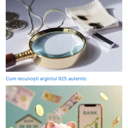
Cum recunoști argintul 925 autentic