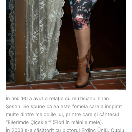
În anii ’90 a avut o relație cu muzicianul Ilhan
Șeșen. Se spune că ea este femeia care a inspirat
multe dintre melodiile lui, printre care și cântecul
“Ellerimde Çiçekler” (Flori în mâinile mele).
În 2003 s-a căsătorit cu pictorul Erdinç Ünlü. Cuplul