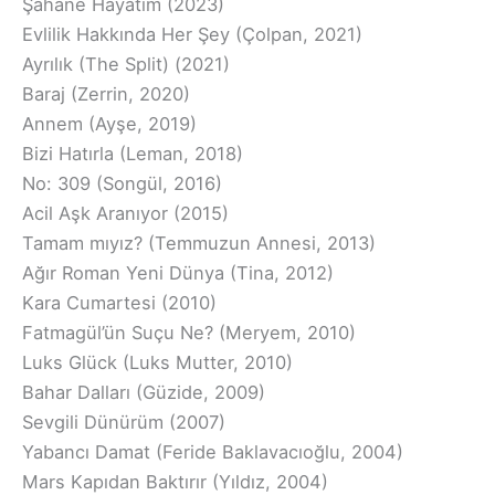
Şahane Hayatım (2023)
Evlilik Hakkında Her Şey (Çolpan, 2021)
Ayrılık (The Split) (2021)
Baraj (Zerrin, 2020)
Annem (Ayşe, 2019)
Bizi Hatırla (Leman, 2018)
No: 309 (Songül, 2016)
Acil Aşk Aranıyor (2015)
Tamam mıyız? (Temmuzun Annesi, 2013)
Ağır Roman Yeni Dünya (Tina, 2012)
Kara Cumartesi (2010)
Fatmagül’ün Suçu Ne? (Meryem, 2010)
Luks Glück (Luks Mutter, 2010)
Bahar Dalları (Güzide, 2009)
Sevgili Dünürüm (2007)
Yabancı Damat (Feride Baklavacıoğlu, 2004)
Mars Kapıdan Baktırır (Yıldız, 2004)