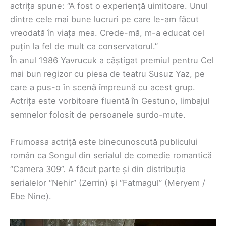
actrița spune: “A fost o experiență uimitoare. Unul
dintre cele mai bune lucruri pe care le-am făcut
vreodată în viața mea. Crede-mă, m-a educat cel
puțin la fel de mult ca conservatorul.”
În anul 1986 Yavrucuk a câștigat premiul pentru Cel
mai bun regizor cu piesa de teatru Susuz Yaz, pe
care a pus-o în scenă împreună cu acest grup.
Actrița este vorbitoare fluentă în Gestuno, limbajul
semnelor folosit de persoanele surdo-mute.
Frumoasa actriță este binecunoscută publicului
român ca Songul din serialul de comedie romantică
“Camera 309”. A făcut parte și din distribuția
serialelor “Nehir” (Zerrin) și “Fatmagul” (Meryem /
Ebe Nine).