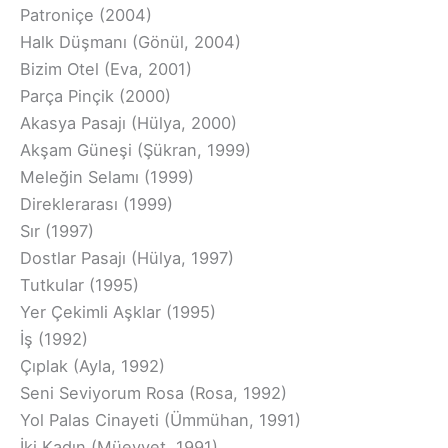
Patroniçe (2004)
Halk Düşmanı (Gönül, 2004)
Bizim Otel (Eva, 2001)
Parça Pinçik (2000)
Akasya Pasajı (Hülya, 2000)
Akşam Güneşi (Şükran, 1999)
Meleğin Selamı (1999)
Direklerarası (1999)
Sır (1997)
Dostlar Pasajı (Hülya, 1997)
Tutkular (1995)
Yer Çekimli Aşklar (1995)
İş (1992)
Çıplak (Ayla, 1992)
Seni Seviyorum Rosa (Rosa, 1992)
Yol Palas Cinayeti (Ümmühan, 1991)
İki Kadın (Müeyyet, 1991)