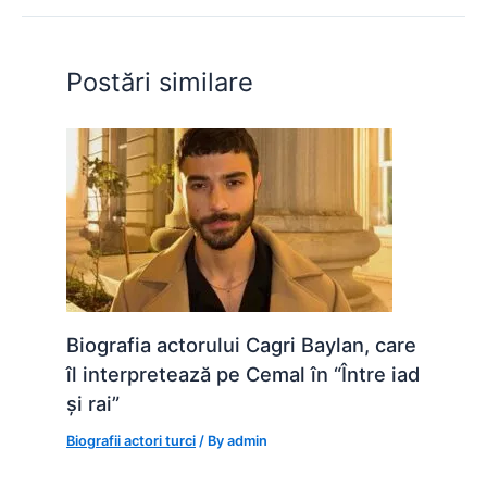
o
p
n
o
p
g
Postări similare
k
er
Biografia actorului Cagri Baylan, care
îl interpretează pe Cemal în “Între iad
și rai”
Biografii actori turci
/ By
admin