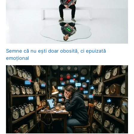
Semne că nu ești doar obosită, ci epuizată
emoțional