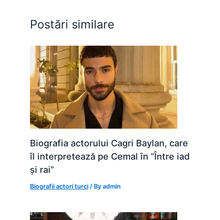
o
p
n
o
p
g
Postări similare
k
er
Biografia actorului Cagri Baylan, care
îl interpretează pe Cemal în “Între iad
și rai”
Biografii actori turci
/ By
admin