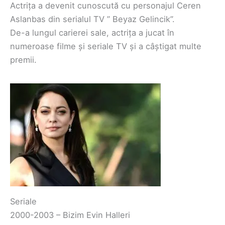
Actrița a devenit cunoscută cu personajul Ceren
Aslanbas din serialul TV ” Beyaz Gelincik”.
De-a lungul carierei sale, actrița a jucat în
numeroase filme și seriale TV și a câștigat multe
premii.
Seriale
2000-2003 – Bizim Evin Halleri