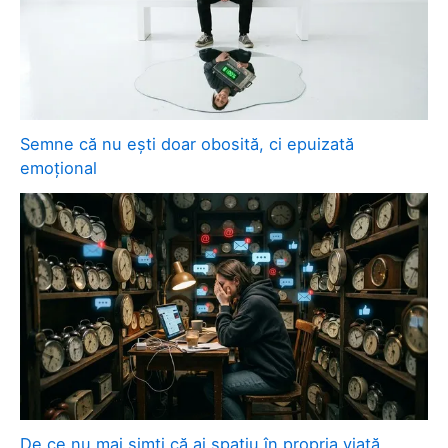
Semne că nu ești doar obosită, ci epuizată
emoțional
De ce nu mai simți că ai spațiu în propria viață