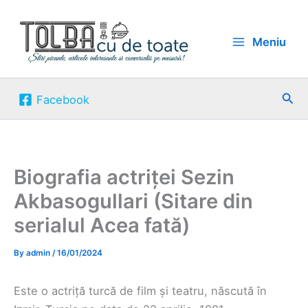
Skip
to
Meniu
content
Sea
Facebook
Biografia actriței Sezin
Akbasogullari (Sitare din
serialul Acea fată)
By
admin
/
16/01/2024
Este o actriță turcă de film și teatru, născută în