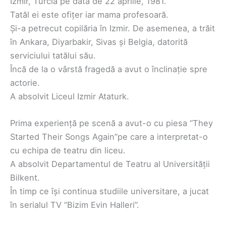
Izmir, Turcia pe data de 22 aprilie, 1981.
Tatăl ei este ofițer iar mama profesoară.
Și-a petrecut copilăria în Izmir. De asemenea, a trăit
în Ankara, Diyarbakir, Sivas și Belgia, datorită
serviciului tatălui său.
Încă de la o vârstă fragedă a avut o înclinație spre
actorie.
A absolvit Liceul Izmir Ataturk.
Prima experiență pe scenă a avut-o cu piesa “They
Started Their Songs Again”pe care a interpretat-o
cu echipa de teatru din liceu.
A absolvit Departamentul de Teatru al Universității
Bilkent.
În timp ce își continua studiile universitare, a jucat
în serialul TV “Bizim Evin Halleri”.