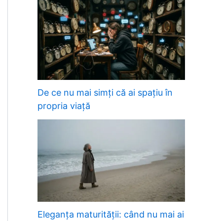
De ce nu mai simți că ai spațiu în
propria viață
Eleganța maturității: când nu mai ai