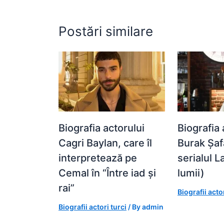
k
er
Postări similare
Biografia actorului
Biografia 
Cagri Baylan, care îl
Burak Șaf
interpretează pe
serialul 
Cemal în “Între iad și
lumii)
rai”
Biografii actor
Biografii actori turci
/ By
admin