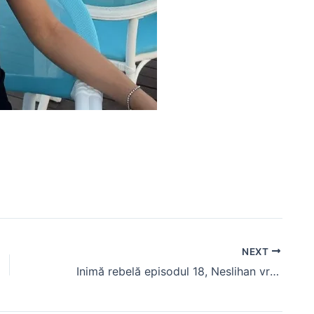
NEXT
Inimă rebelă episodul 18, Neslihan vrea să divorțeze de Serhan