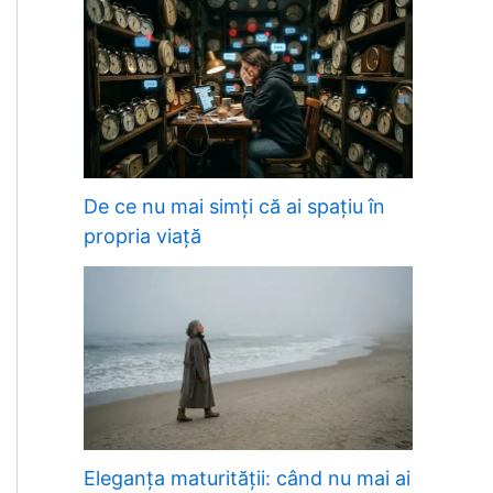
De ce nu mai simți că ai spațiu în
propria viață
Eleganța maturității: când nu mai ai