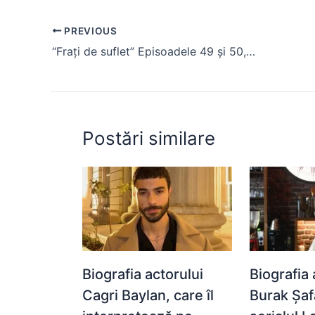
e
s
s
er
e
di
e
PREVIOUS
b
A
e
st
t
“Frați de suflet” Episoadele 49 și 50, rezumat. Nermin părăsește serialul
o
p
n
o
p
g
k
er
Postări similare
Biografia actorului
Biografia 
Cagri Baylan, care îl
Burak Șaf