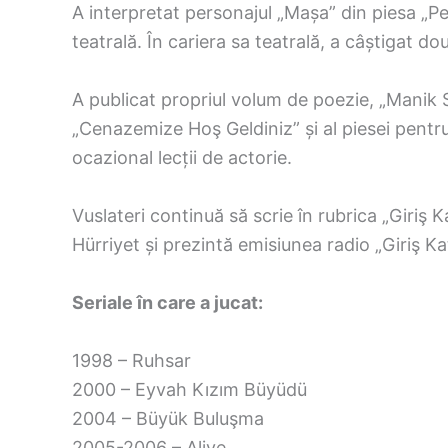
A interpretat personajul „Mașa” din piesa „P
teatrală. În cariera sa teatrală, a câștigat do
A publicat propriul volum de poezie, „Manik S
„Cenazemize Hoş Geldiniz” și al piesei pentru
ocazional lecții de actorie.
Vuslateri continuă să scrie în rubrica „Giriş Ka
Hürriyet și prezintă emisiunea radio „Giriş Ka
Seriale în care a jucat:
1998 – Ruhsar
2000 – Eyvah Kızım Büyüdü
2004 – Büyük Buluşma
2005-2006 – Aliye