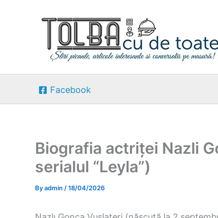
Skip
to
content
Facebook
Biografia actriței Nazli 
serialul “Leyla”)
By
admin
/
18/04/2026
Nazlı Gonca Vuslateri (născută la 2 septembrie