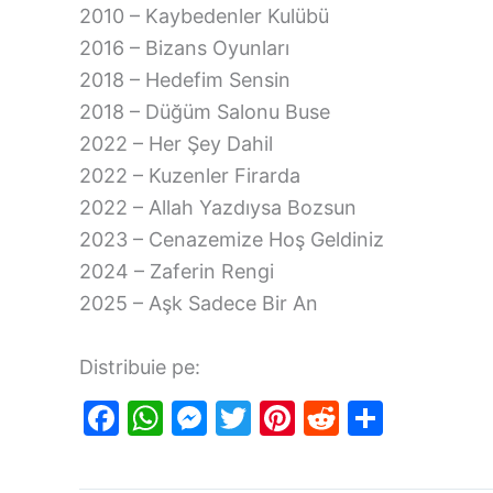
2010 – Kaybedenler Kulübü
2016 – Bizans Oyunları
2018 – Hedefim Sensin
2018 – Düğüm Salonu Buse
2022 – Her Şey Dahil
2022 – Kuzenler Firarda
2022 – Allah Yazdıysa Bozsun
2023 – Cenazemize Hoş Geldiniz
2024 – Zaferin Rengi
2025 – Aşk Sadece Bir An
Distribuie pe:
F
W
M
T
Pi
R
S
a
h
e
w
nt
e
h
c
at
s
itt
er
d
ar