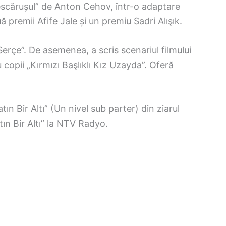
escărușul” de Anton Cehov, într-o adaptare
uă premii Afife Jale și un premiu Sadri Alışık.
erçe”. De asemenea, a scris scenariul filmului
 copii „Kırmızı Başlıklı Kız Uzayda”. Oferă
tın Bir Altı” (Un nivel sub parter) din ziarul
tın Bir Altı” la NTV Radyo.