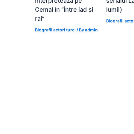
interpretează pe
serialul 
Cemal în “Între iad și
lumii)
rai”
Biografii actor
Biografii actori turci
/ By
admin