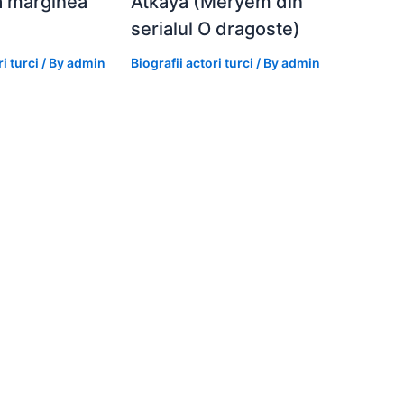
La marginea
Atkaya (Meryem din
serialul O dragoste)
i turci
/ By
admin
Biografii actori turci
/ By
admin