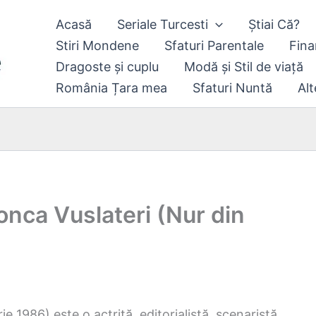
Acasă
Seriale Turcesti
Știai Că?
Stiri Mondene
Sfaturi Parentale
Fina
Dragoste și cuplu
Modă și Stil de viață
România Țara mea
Sfaturi Nuntă
Alt
Gonca Vuslateri (Nur din
 1986) este o actriță, editorialistă, scenaristă,