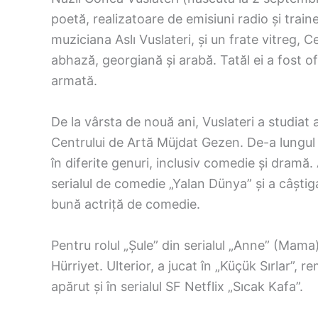
poetă, realizatoare de emisiuni radio și train
muziciana Aslı Vuslateri, și un frate vitreg, C
abhază, georgiană și arabă. Tatăl ei a fost ofi
armată.
De la vârsta de nouă ani, Vuslateri a studiat a
Centrului de Artă Müjdat Gezen. De-a lungul 
în diferite genuri, inclusiv comedie și dramă.
serialul de comedie „Yalan Dünya” și a câștig
bună actriță de comedie.
Pentru rolul „Șule” din serialul „Anne” (Mama
Hürriyet. Ulterior, a jucat în „Küçük Sırlar”, r
apărut și în serialul SF Netflix „Sıcak Kafa”.