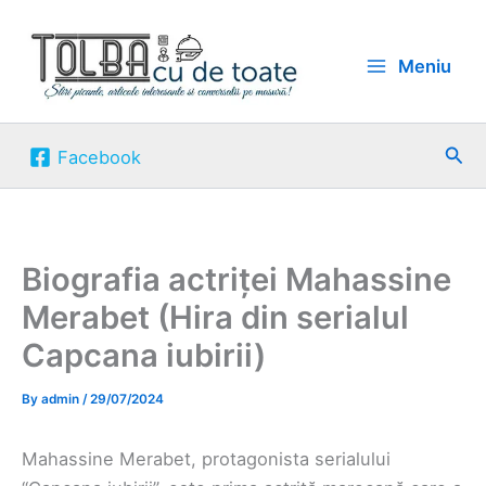
Skip
to
Meniu
content
Sea
Facebook
Biografia actriței Mahassine
Merabet (Hira din serialul
Capcana iubirii)
By
admin
/
29/07/2024
Mahassine Merabet, protagonista serialului