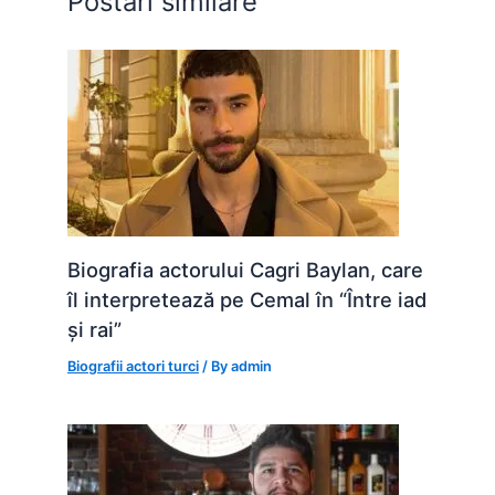
Postări similare
k
er
Biografia actorului Cagri Baylan, care
îl interpretează pe Cemal în “Între iad
și rai”
Biografii actori turci
/ By
admin