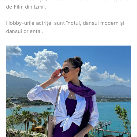
de Film din Izmir.
Hobby-urile actriței sunt înotul, dansul modern și
dansul oriental.